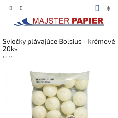
Prejsť
NÁKUP
na
obsah
KOŠÍK
Sviečky plávajúce Bolsius - krémové
20ks
15072