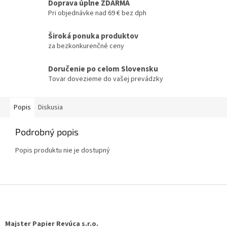
Doprava úplne ZDARMA
Pri objednávke nad 69 € bez dph
Široká ponuka produktov
za bezkonkurenčné ceny
Doručenie po celom Slovensku
Tovar dovezieme do vašej prevádzky
Popis
Diskusia
Podrobný popis
Popis produktu nie je dostupný
Z
á
p
ä
Majster Papier Revúca s.r.o.