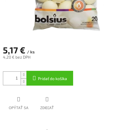
5,17 €
/ ks
4,20 € bez DPH
Jednotková
cena:
Pridať do košíka
OPÝTAŤ SA
ZDIEĽAŤ