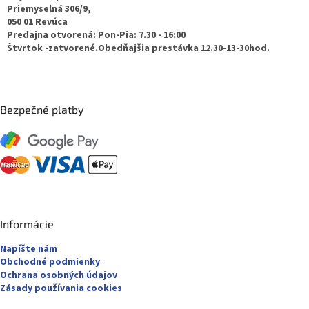
t
Priemyselná 306/9,
050 01 Revúca
i
Predajna otvorená: Pon-Pia: 7.30 - 16:00
e
Štvrtok -zatvorené.Obedňajšia prestávka 12.30-13-30hod.
Bezpečné platby
Informácie
Napíšte nám
Obchodné podmienky
Ochrana osobných údajov
Zásady používania cookies