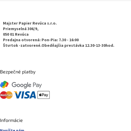
Z
á
p
ä
Majster Papier Revúca s.r.o.
t
Priemyselná 306/9,
050 01 Revúca
i
Predajna otvorená: Pon-Pia: 7.30 - 16:00
e
Štvrtok -zatvorené.Obedňajšia prestávka 12.30-13-30hod.
Bezpečné platby
Informácie
Napíšte nám