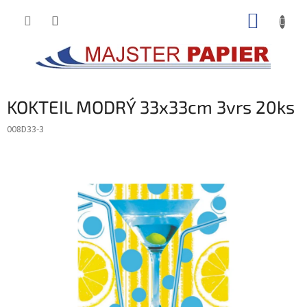
Prejsť
NÁKUP
na
obsah
KOŠÍK
KOKTEIL MODRÝ 33x33cm 3vrs 20ks
008D33-3