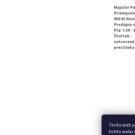
ä
t
Majster Pa
Priemyseln
i
050 01 Rev
e
Predajna 
Pia: 7.30 - 
Štvrtok -
zatvorené
prestávka 
Tento web p
tohto webu v