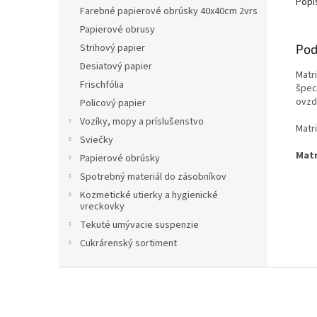
Popi
Farebné papierové obrúsky 40x40cm 2vrs
Papierové obrusy
Pod
Strihový papier
Desiatový papier
Matr
Frischfólia
špec
ovzdu
Policový papier
Vozíky, mopy a príslušenstvo
Matri
Sviečky
Matr
Papierové obrúsky
Spotrebný materiál do zásobníkov
Kozmetické utierky a hygienické
vreckovky
Tekuté umývacie suspenzie
Cukrárenský sortiment
Z
á
p