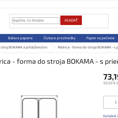
HĽADAŤ
Baliace papiere
Čistiace prostriedky
Papier na pečenie
 stroj BOKAMA a príslušenstvo
Matrica - forma do stroja BOKAMA - s 
ica - forma do stroja BOKAMA - s pri
73,
59,50 € 
Jednotk
cena:
Detailné 