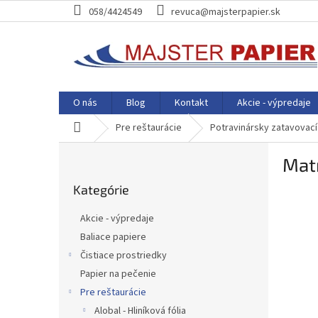
Prejsť
058/4424549
revuca@majsterpapier.sk
na
obsah
O nás
Blog
Kontakt
Akcie - výpredaje
Domov
Pre reštaurácie
Potravinársky zatavovací
B
Matr
o
Preskočiť
č
Kategórie
kategórie
n
ý
Akcie - výpredaje
p
Baliace papiere
a
Čistiace prostriedky
n
e
Papier na pečenie
l
Pre reštaurácie
Alobal - Hliníková fólia