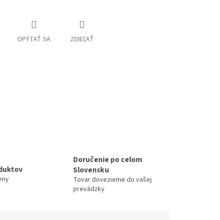
OPÝTAŤ SA
ZDIEĽAŤ
Doručenie po celom
duktov
Slovensku
eny
Tovar dovezieme do vašej
prevádzky