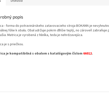
s
Diskusia
robný popis
ica - forma do potravinárskeho zatavovacieho stroja BOKAMA je nevyhnutn
iálnej fólie k obalu. Obal udržuje pokrm dlhšie teplý, no zároveň zabraňuj
šia. Matrica je vyrobená z hliníka, teda je nehrdzavejúca.
ca je s priečkou.
ica je kompatibilná s obalom s katalógovým číslom
66012
.