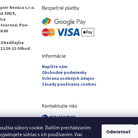
pier Revúca s.r.o.
Bezpečné platby
á 306/9,
úca
otvorená: Pon-
16:00
.Obedňajšia
12.30-13-30hod.
Informácie
Napíšte nám
Obchodné podmienky
Ochrana osobných údajov
Zásady používania cookies
Kontaktujte nás
058/4424549
058/4882830
oužíva súbory cookie. Ďalším prechádzaním
revuca@majsterpapier.sk
Odmietnuť
yjadrujete súhlas s ich používaním. Viac