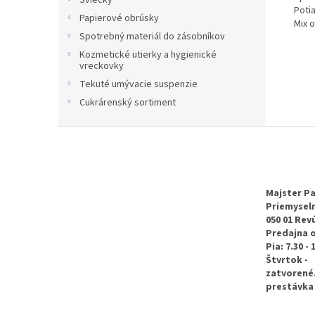
Sviečky
Potia
Papierové obrúsky
Mix 
Spotrebný materiál do zásobníkov
Kozmetické utierky a hygienické
vreckovky
Tekuté umývacie suspenzie
Cukrárenský sortiment
Z
á
p
ä
t
Majster Pa
Priemyseln
i
050 01 Rev
e
Predajna 
Pia: 7.30 - 
Štvrtok -
zatvorené
prestávka 