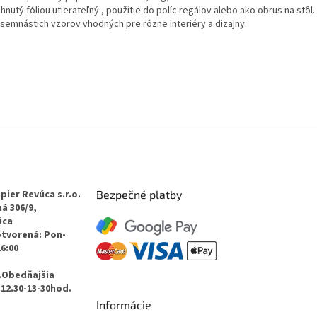
hnutý fóliou utierateľný , použitie do políc regálov alebo ako obrus na stôl.
osemnástich vzorov vhodných pre rôzne interiéry a dizajny.
pier Revúca s.r.o.
Bezpečné platby
á 306/9,
úca
otvorená: Pon-
16:00
.Obedňajšia
12.30-13-30hod.
Informácie