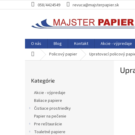
Prejsť
058/4424549
revuca@majsterpapier.sk
na
obsah
O nás
Blog
Kontakt
Akcie - výpredaje
Domov
Policový papier
Upratovací policový papi
B
Upra
o
Preskočiť
č
Kategórie
kategórie
n
ý
Akcie - výpredaje
p
Baliace papiere
a
Čistiace prostriedky
n
e
Papier na pečenie
l
Pre reštaurácie
Toaletné papiere