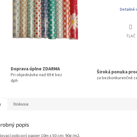
Detailné 
TLAČ
Doprava úplne ZDARMA
Široká ponuka pro
Pri objednávke nad 69 € bez
za bezkonkurenčné c
dph
s
Diskusia
robný popis
tovací policový papier 10m x 50 cm; 90g/m2.