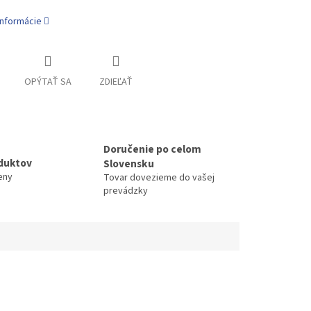
informácie
OPÝTAŤ SA
ZDIEĽAŤ
Doručenie po celom
duktov
Slovensku
eny
Tovar dovezieme do vašej
prevádzky