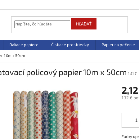
HĽADAŤ
Baliace papiere
Čistiace prostriedky
Papier na pečenie
er 10m x 50cm
tovací policový papier 10m x 50cm
1417
2,12
1,72 € b
Jednotk
cena:
Farby up