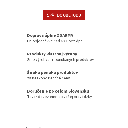
SPÄŤ DO OBCHODU
Doprava úplne ZDARMA
Pri objednávke nad 69 € bez dph
Produkty vlastnej výroby
Sme výrobcami ponúkaných produktov
Široká ponuka produktov
za bezkonkurenčné ceny
Doručenie po celom Slovensku
Tovar dovezieme do vašej prevádzky
Z
á
p