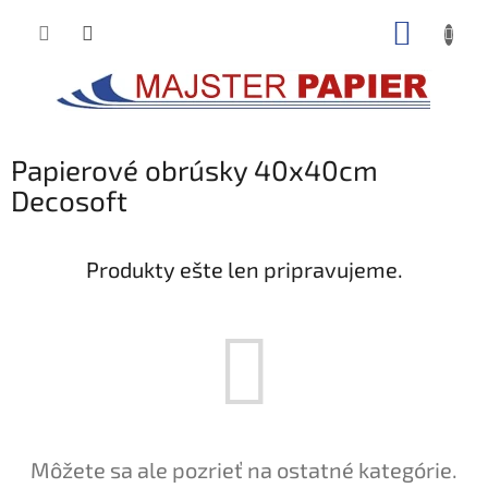
Prejsť
NÁKUP
na
obsah
KOŠÍK
Papierové obrúsky 40x40cm
Decosoft
Produkty ešte len pripravujeme.
Môžete sa ale pozrieť na ostatné kategórie.