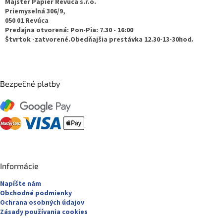
ä
Majster Papier Revúca s.r.o.
t
Priemyselná 306/9,
050 01 Revúca
i
Predajna otvorená: Pon-Pia: 7.30 - 16:00
e
Štvrtok -zatvorené.Obedňajšia prestávka 12.30-13-30hod.
Bezpečné platby
Informácie
Napíšte nám
Obchodné podmienky
Ochrana osobných údajov
Zásady používania cookies