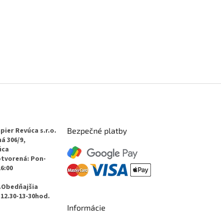
pier Revúca s.r.o.
Bezpečné platby
á 306/9,
úca
otvorená: Pon-
16:00
.Obedňajšia
12.30-13-30hod.
Informácie