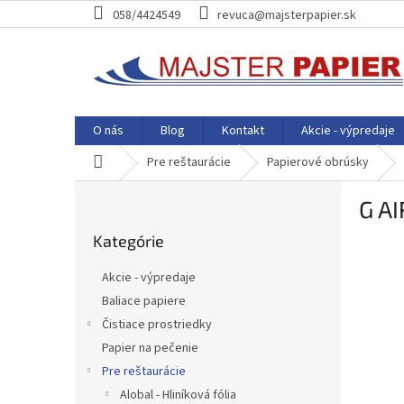
Prejsť
058/4424549
revuca@majsterpapier.sk
na
obsah
O nás
Blog
Kontakt
Akcie - výpredaje
Domov
Pre reštaurácie
Papierové obrúsky
B
G A
o
Preskočiť
č
Kategórie
kategórie
n
ý
Akcie - výpredaje
p
Baliace papiere
a
Čistiace prostriedky
n
e
Papier na pečenie
l
Pre reštaurácie
Alobal - Hliníková fólia