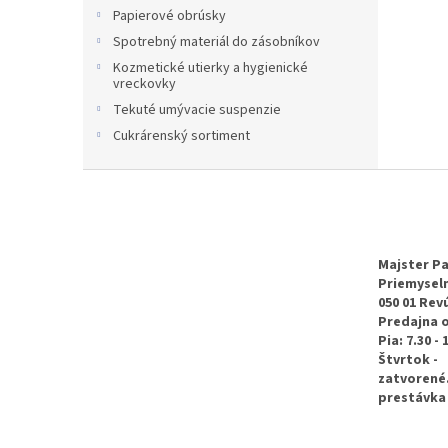
Papierové obrúsky
Spotrebný materiál do zásobníkov
Kozmetické utierky a hygienické
vreckovky
Tekuté umývacie suspenzie
Cukrárenský sortiment
Z
á
p
ä
t
Majster Pa
Priemyseln
i
050 01 Rev
e
Predajna 
Pia: 7.30 - 
Štvrtok -
zatvorené
prestávka 