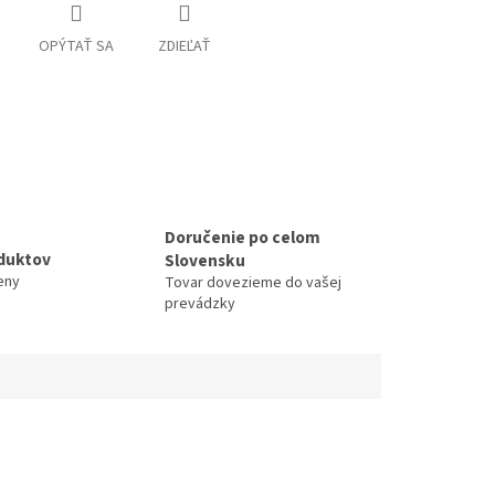
OPÝTAŤ SA
ZDIEĽAŤ
Doručenie po celom
duktov
Slovensku
eny
Tovar dovezieme do vašej
prevádzky