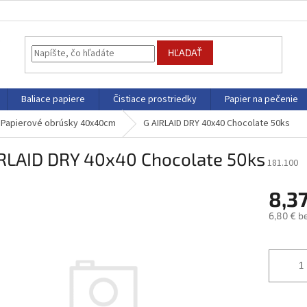
HĽADAŤ
Baliace papiere
Čistiace prostriedky
Papier na pečenie
Papierové obrúsky 40x40cm
G AIRLAID DRY 40x40 Chocolate 50ks
IRLAID DRY 40x40 Chocolate 50ks
181.100
8,3
6,80 € b
Jednotk
cena: