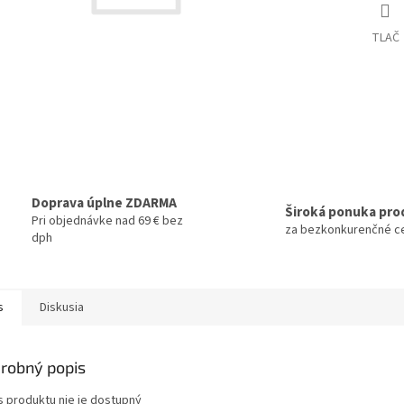
TLAČ
Doprava úplne ZDARMA
Široká ponuka pro
Pri objednávke nad 69 € bez
za bezkonkurenčné c
dph
s
Diskusia
robný popis
s produktu nie je dostupný