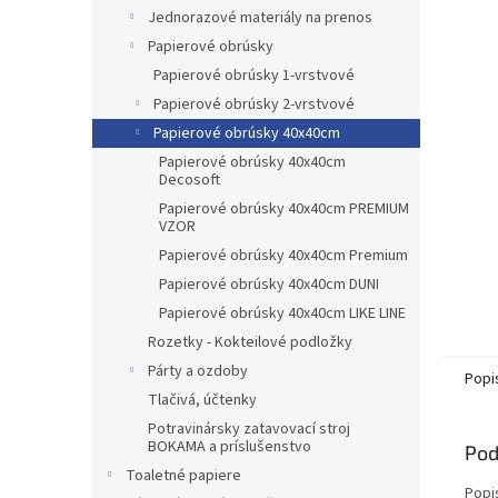
Jednorazové materiály na prenos
Papierové obrúsky
Papierové obrúsky 1-vrstvové
Papierové obrúsky 2-vrstvové
Papierové obrúsky 40x40cm
Papierové obrúsky 40x40cm
Decosoft
Papierové obrúsky 40x40cm PREMIUM
VZOR
Papierové obrúsky 40x40cm Premium
Papierové obrúsky 40x40cm DUNI
Papierové obrúsky 40x40cm LIKE LINE
Rozetky - Kokteilové podložky
Párty a ozdoby
Popi
Tlačivá, účtenky
Potravinársky zatavovací stroj
BOKAMA a príslušenstvo
Pod
Toaletné papiere
Popi