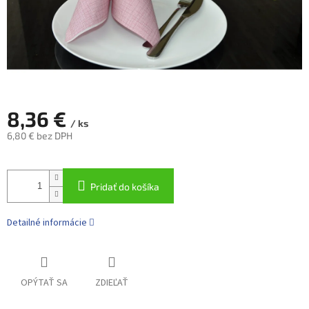
8,36 €
/ ks
6,80 € bez DPH
Jednotková
cena:
Pridať do košíka
Detailné informácie
OPÝTAŤ SA
ZDIEĽAŤ