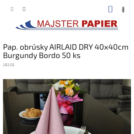
Prejsť
NÁKUP
na
obsah
KOŠÍK
Pap. obrúsky AIRLAID DRY 40x40cm
Burgundy Bordo 50 ks
182.02