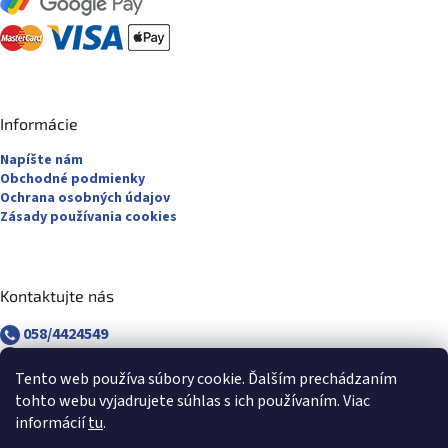
Informácie
Napíšte nám
Obchodné podmienky
Ochrana osobných údajov
Zásady používania cookies
Kontaktujte nás
058/4424549
058/4882830
revuca@majsterpapier.sk
Tento web používa súbory cookie. Ďalším prechádzaním
tohto webu vyjadrujete súhlas s ich používaním. Viac
informácií
tu
.