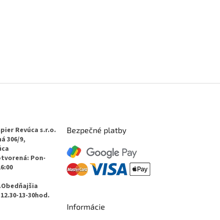
pier Revúca s.r.o.
Bezpečné platby
á 306/9,
úca
otvorená: Pon-
16:00
.Obedňajšia
12.30-13-30hod.
Informácie