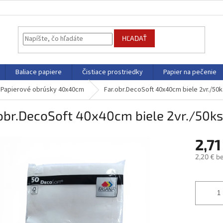
HĽADAŤ
Baliace papiere
Čistiace prostriedky
Papier na pečenie
Papierové obrúsky 40x40cm
Far.obr.DecoSoft 40x40cm biele 2vr./50
obr.DecoSoft 40x40cm biele 2vr./50k
2,71
2,20 € b
Jednotk
cena: