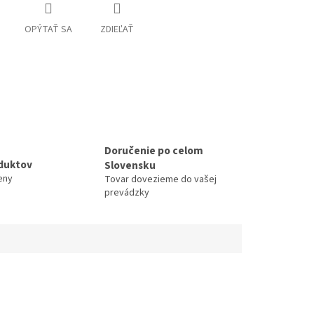
OPÝTAŤ SA
ZDIEĽAŤ
Doručenie po celom
duktov
Slovensku
eny
Tovar dovezieme do vašej
prevádzky