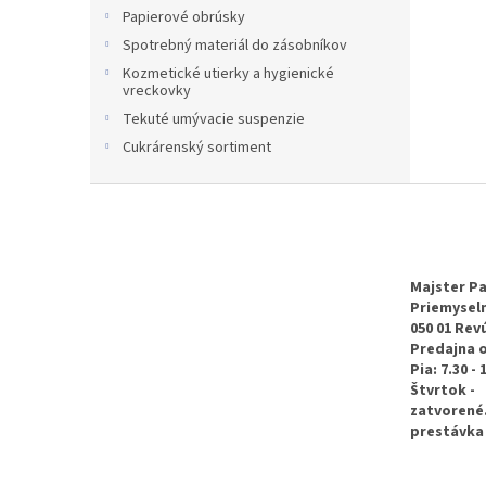
Papierové obrúsky
Spotrebný materiál do zásobníkov
Kozmetické utierky a hygienické
vreckovky
Tekuté umývacie suspenzie
Cukrárenský sortiment
Z
á
p
ä
t
Majster Pa
Priemyseln
i
050 01 Rev
e
Predajna 
Pia: 7.30 - 
Štvrtok -
zatvorené
prestávka 