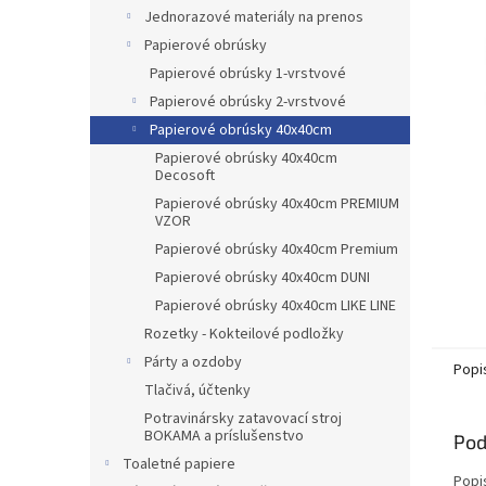
Jednorazové materiály na prenos
Papierové obrúsky
Papierové obrúsky 1-vrstvové
Papierové obrúsky 2-vrstvové
Papierové obrúsky 40x40cm
Papierové obrúsky 40x40cm
Decosoft
Papierové obrúsky 40x40cm PREMIUM
VZOR
Papierové obrúsky 40x40cm Premium
Papierové obrúsky 40x40cm DUNI
Papierové obrúsky 40x40cm LIKE LINE
Rozetky - Kokteilové podložky
Párty a ozdoby
Popi
Tlačivá, účtenky
Potravinársky zatavovací stroj
BOKAMA a príslušenstvo
Pod
Toaletné papiere
Popi