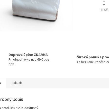
TLAČ
Doprava úplne ZDARMA
Široká ponuka pro
Pri objednávke nad 69 € bez
za bezkonkurenčné c
dph
s
Diskusia
robný popis
s produktu nie je dostupný