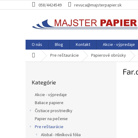
Prejsť
058/4424549
revuca@majsterpapier.sk
na
obsah
O nás
Blog
Kontakt
Akcie - výpredaje
Domov
Pre reštaurácie
Papierové obrúsky
B
Far.
o
Preskočiť
č
Kategórie
kategórie
n
ý
Akcie - výpredaje
p
Baliace papiere
a
Čistiace prostriedky
n
e
Papier na pečenie
l
Pre reštaurácie
Alobal - Hliníková fólia