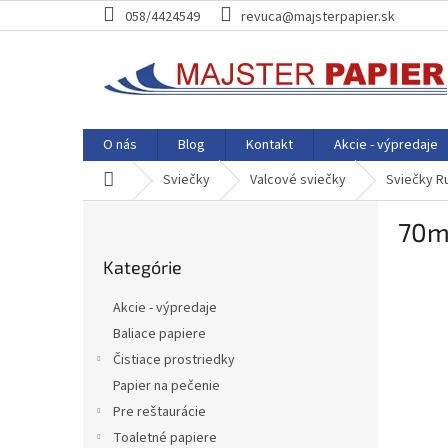
Prejsť
058/4424549
revuca@majsterpapier.sk
na
obsah
O nás
Blog
Kontakt
Akcie - výpredaje
Domov
Sviečky
Valcové sviečky
Sviečky Ru
B
70
o
Preskočiť
č
Kategórie
kategórie
n
ý
Akcie - výpredaje
p
Baliace papiere
a
Čistiace prostriedky
n
e
Papier na pečenie
l
Pre reštaurácie
Toaletné papiere