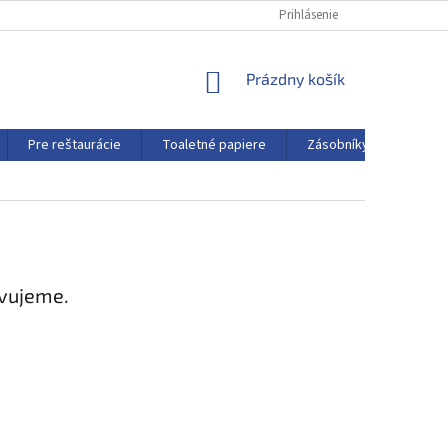
Prihlásenie
NÁKUPNÝ
Prázdny košík
KOŠÍK
Pre reštaurácie
Toaletné papiere
Zásobníky a dávkovače
avujeme.