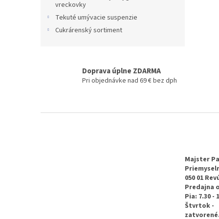
vreckovky
Tekuté umývacie suspenzie
Cukrárenský sortiment
Doprava úplne ZDARMA
Pri objednávke nad 69 € bez dph
Z
á
p
ä
t
Majster Pa
Priemyseln
i
050 01 Rev
e
Predajna 
Pia: 7.30 - 
Štvrtok -
zatvorené