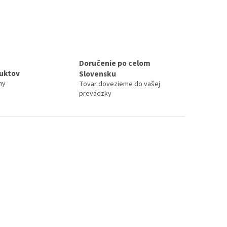
Doručenie po celom
duktov
Slovensku
ny
Tovar dovezieme do vašej
prevádzky