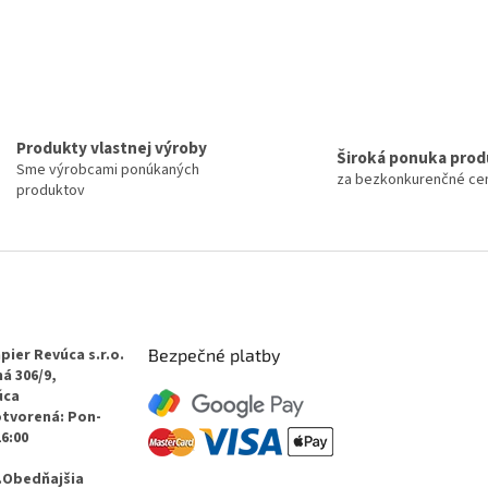
Produkty vlastnej výroby
Široká ponuka pro
Sme výrobcami ponúkaných
za bezkonkurenčné ce
produktov
pier Revúca s.r.o.
Bezpečné platby
á 306/9,
úca
otvorená: Pon-
16:00
.Obedňajšia