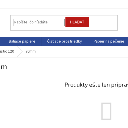
HĽADAŤ
Baliace papiere
Čistiace prostriedky
Papier na pečenie
stic 120
70mm
mm
Produkty ešte len pripr