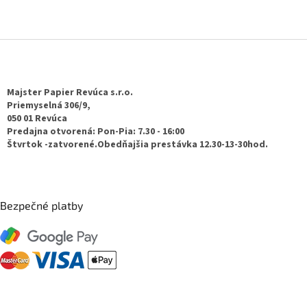
Z
á
p
ä
Majster Papier Revúca s.r.o.
t
Priemyselná 306/9,
050 01 Revúca
i
Predajna otvorená: Pon-Pia: 7.30 - 16:00
e
Štvrtok -zatvorené.Obedňajšia prestávka 12.30-13-30hod.
Bezpečné platby