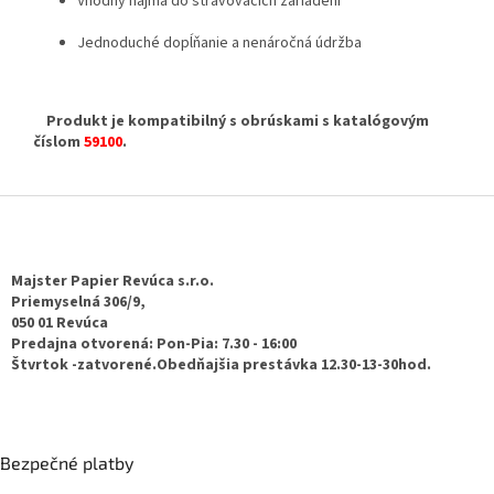
Vhodný najmä do stravovacích zariadení
Jednoduché dopĺňanie a nenáročná údržba
Produkt je kompatibilný s obrúskami s katalógovým
číslom
59100
.
Z
á
p
ä
Majster Papier Revúca s.r.o.
t
Priemyselná 306/9,
050 01 Revúca
i
Predajna otvorená: Pon-Pia: 7.30 - 16:00
e
Štvrtok -zatvorené.Obedňajšia prestávka 12.30-13-30hod.
Bezpečné platby