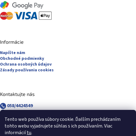
Informácie
Napíšte nám
Obchodné podmienky
Ochrana osobných údajov
Zásady používania cookies
Kontaktujte nás
058/4424549
058/4882830
revuca@majsterpapier.sk
Tento web používa súbory cookie. Ďalším prechádzaním
tohto webu vyjadrujete súhlas s ich používaním. Viac
informácií
tu
.