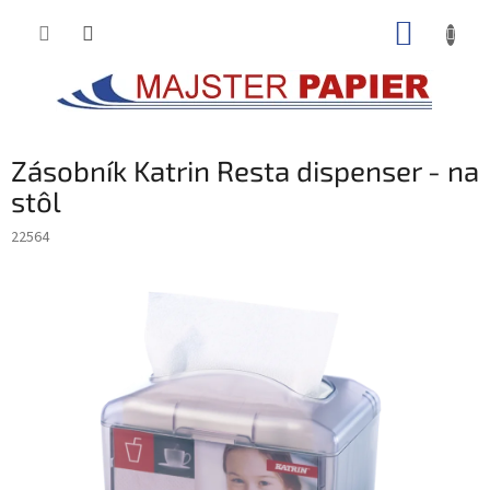
Prejsť
NÁKUP
na
obsah
KOŠÍK
Zásobník Katrin Resta dispenser - na
stôl
22564