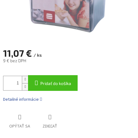
11,07 €
/ ks
9 € bez DPH
Jednotková
cena:
Pridať do košíka
Detailné informácie
OPÝTAŤ SA
ZDIEĽAŤ