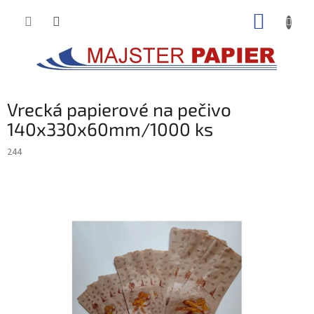
Prejsť
NÁKUP
na
obsah
KOŠÍK
Vrecká papierové na pečivo
140x330x60mm/1000 ks
244