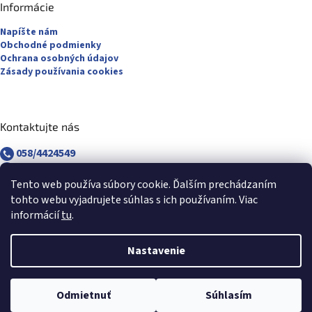
Informácie
Napíšte nám
Obchodné podmienky
Ochrana osobných údajov
Zásady používania cookies
Kontaktujte nás
058/4424549
058/4882830
revuca@majsterpapier.sk
Tento web používa súbory cookie. Ďalším prechádzaním
tohto webu vyjadrujete súhlas s ich používaním. Viac
informácií
tu
.
Nastavenie
Vytvoril Shoptet
Odmietnuť
Súhlasím
Copyright 2026
Majsterpapier.sk
. Všetky práva vyhradené.