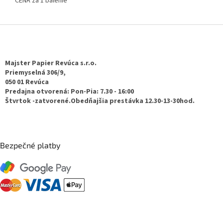
CENA za 1 balenie
Z
á
p
ä
Majster Papier Revúca s.r.o.
t
Priemyselná 306/9,
050 01 Revúca
i
Predajna otvorená: Pon-Pia: 7.30 - 16:00
e
Štvrtok -zatvorené.Obedňajšia prestávka 12.30-13-30hod.
Bezpečné platby