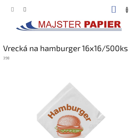
Prejsť
NÁKUP
na
obsah
KOŠÍK
Vrecká na hamburger 16x16/500ks
398