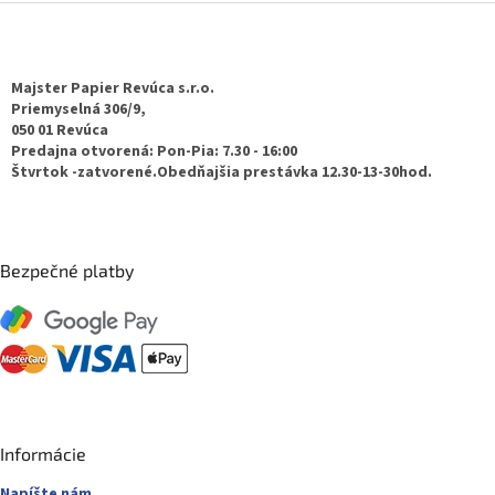
Z
á
p
ä
Majster Papier Revúca s.r.o.
t
Priemyselná 306/9,
050 01 Revúca
i
Predajna otvorená: Pon-Pia: 7.30 - 16:00
e
Štvrtok -zatvorené.Obedňajšia prestávka 12.30-13-30hod.
Bezpečné platby
Informácie
Napíšte nám