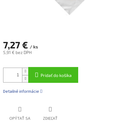
7,27 €
/ ks
5,91 € bez DPH
Jednotková
cena:
Pridať do košíka
Detailné informácie
OPÝTAŤ SA
ZDIEĽAŤ