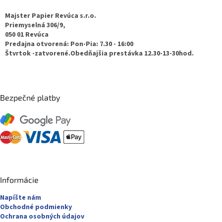
p
ä
Majster Papier Revúca s.r.o.
t
Priemyselná 306/9,
050 01 Revúca
i
Predajna otvorená: Pon-Pia: 7.30 - 16:00
e
Štvrtok -zatvorené.Obedňajšia prestávka 12.30-13-30hod.
Bezpečné platby
Informácie
Napíšte nám
Obchodné podmienky
Ochrana osobných údajov