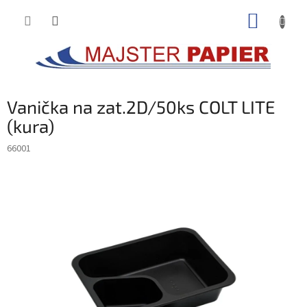
Prejsť
NÁKUP
na
obsah
KOŠÍK
Vanička na zat.2D/50ks COLT LITE
(kura)
66001