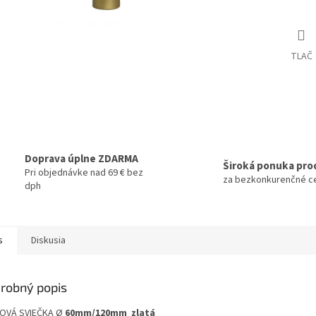
TLAČ
Doprava úplne ZDARMA
Široká ponuka pro
Pri objednávke nad 69 € bez
za bezkonkurenčné c
dph
s
Diskusia
robný popis
OVÁ SVIEČKA Ø
60mm/120mm zlatá