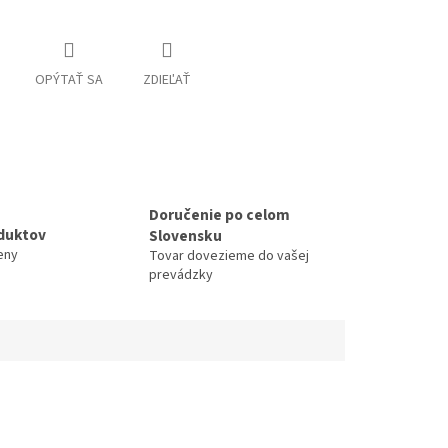
OPÝTAŤ SA
ZDIEĽAŤ
Doručenie po celom
duktov
Slovensku
eny
Tovar dovezieme do vašej
prevádzky