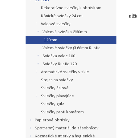
Sviečky
Dekoratívne sviečky k obrúskom
Kónické sviečky 24 cm
Dĺžk
Valcové sviečky
Valcová sviečka Ø60mm
120mm
Valcové sviečky Ø 68mm Rustic
Sviečka valec 100
Sviečky Rustic 120
Aromatické sviečky v skle
Stojan na sviečky
Sviečky čajové
Sviečky plávajúce
Sviečky guľa
Sviečky proti komárom
Papierové obrúsky
Spotrebný materiál do zásobníkov
Kozmetické utierky a hygienické