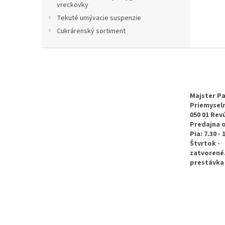
vreckovky
Tekuté umývacie suspenzie
Cukrárenský sortiment
Z
á
p
ä
t
Majster Pa
Priemyseln
i
050 01 Rev
e
Predajna 
Pia: 7.30 - 
Štvrtok -
zatvorené
prestávka 