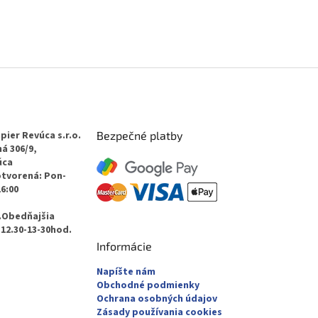
pier Revúca s.r.o.
Bezpečné platby
á 306/9,
úca
otvorená: Pon-
16:00
.Obedňajšia
12.30-13-30hod.
Informácie
Napíšte nám
Obchodné podmienky
Ochrana osobných údajov
Zásady používania cookies