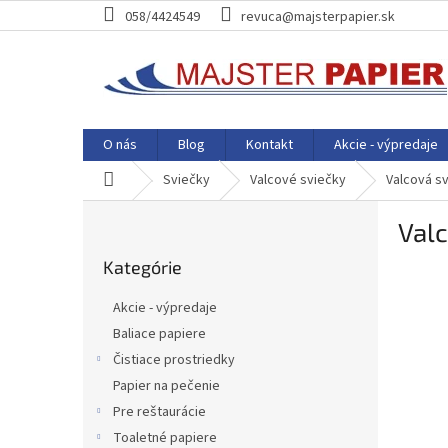
Prejsť
058/4424549
revuca@majsterpapier.sk
na
obsah
O nás
Blog
Kontakt
Akcie - výpredaje
Domov
Sviečky
Valcové sviečky
Valcová s
B
Val
o
Preskočiť
č
Kategórie
kategórie
n
ý
Akcie - výpredaje
p
Baliace papiere
a
Čistiace prostriedky
n
e
Papier na pečenie
l
Pre reštaurácie
Toaletné papiere