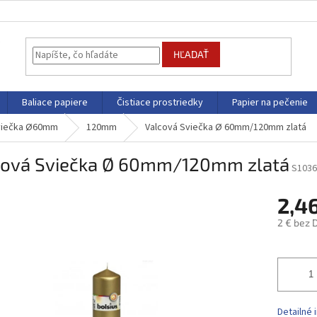
HĽADAŤ
Baliace papiere
Čistiace prostriedky
Papier na pečenie
viečka Ø60mm
120mm
Valcová Sviečka Ø 60mm/120mm zlatá
cová Sviečka Ø 60mm/120mm zlatá
S1036
2,4
2 € bez 
Jednotk
cena:
Detailné 