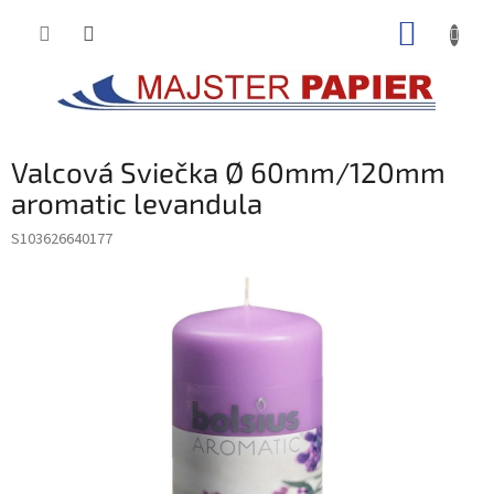
Prejsť
NÁKUP
na
obsah
KOŠÍK
Valcová Sviečka Ø 60mm/120mm
aromatic levandula
S103626640177