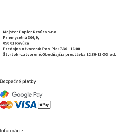
Z
á
p
ä
Majster Papier Revúca s.r.o.
t
Priemyselná 306/9,
050 01 Revúca
i
Predajna otvorená: Pon-Pia: 7.30 - 16:00
e
Štvrtok -zatvorené.Obedňajšia prestávka 12.30-13-30hod.
Bezpečné platby
Informácie