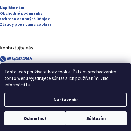
Napíšte nám
Obchodné podmienky
Ochrana osobných údajov
Zásady používania cookies
Kontaktujte nás
058/4424549
058/4882830
revuca@majsterpapier.sk
Tento web používa súbory cookie. Ďalším prechádzaním
tohto webu vyjadrujete súhlas s ich používaním. Viac
informácií
tu
.
Nastavenie
Vytvoril Shoptet
Odmietnuť
Súhlasím
Copyright 2026
Majsterpapier.sk
. Všetky práva vyhradené.