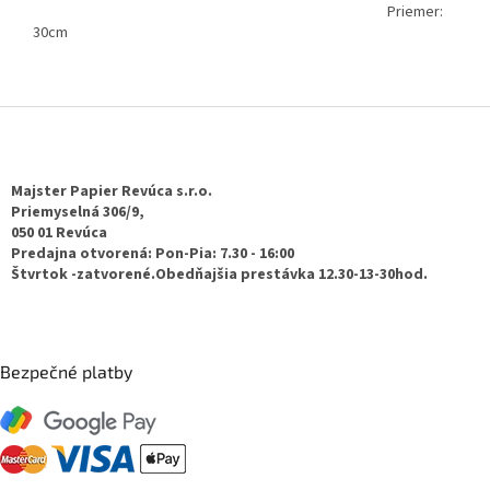
Priemer:
30cm
Z
á
p
ä
Majster Papier Revúca s.r.o.
t
Priemyselná 306/9,
050 01 Revúca
i
Predajna otvorená: Pon-Pia: 7.30 - 16:00
e
Štvrtok -zatvorené.Obedňajšia prestávka 12.30-13-30hod.
Bezpečné platby