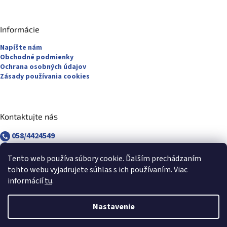
Informácie
Napíšte nám
Obchodné podmienky
Ochrana osobných údajov
Zásady používania cookies
Kontaktujte nás
058/4424549
058/4882830
revuca@majsterpapier.sk
Tento web používa súbory cookie. Ďalším prechádzaním
tohto webu vyjadrujete súhlas s ich používaním. Viac
informácií
tu
.
Nastavenie
Vytvoril Shoptet