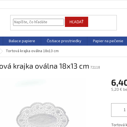
HĽADAŤ
Baliace papiere
Čistiace prostriedky
Papier na pečenie
Tortová krajka oválna 18x13 cm
ová krajka oválna 18x13 cm
72118
6,4
5,20 € b
Jednotk
cena:
Tor