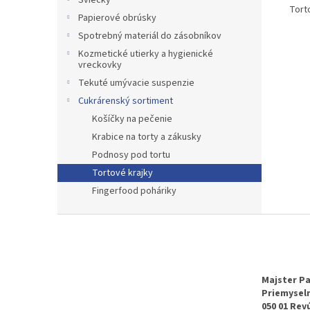
Sviečky
T
Papierové obrúsky
R
Spotrebný materiál do zásobníkov
Kozmetické utierky a hygienické
vreckovky
Tekuté umývacie suspenzie
Cukrárenský sortiment
Košíčky na pečenie
Krabice na torty a zákusky
Podnosy pod tortu
Tortové krajky
Fingerfood poháriky
Z
á
p
ä
t
Majster Pa
Priemyseln
i
050 01 Rev