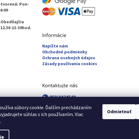
otvorená: Pon-
16:00
.Obedňajšia
12.30-13-30hod.
Informácie
Napíšte nám
Obchodné podmienky
Ochrana osobných údajov
Zásady používania cookies
Kontaktujte nás
058/4424549
058/4882830
oužíva súbory cookie. Ďalším prechádzaním
revuca@majsterpapier.sk
Odmietnuť
yjadrujete súhlas s ich používaním. Viac
u
.
ie