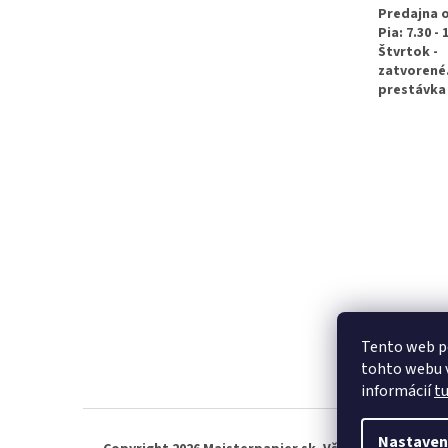
e
Predajna 
Pia: 7.30 - 
Štvrtok -
zatvorené
prestávka 
Tento web p
tohto webu v
informácií
t
Nastaven