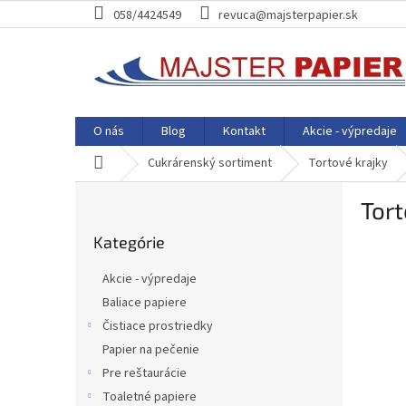
Prejsť
058/4424549
revuca@majsterpapier.sk
na
obsah
O nás
Blog
Kontakt
Akcie - výpredaje
Domov
Cukrárenský sortiment
Tortové krajky
B
Tort
o
Preskočiť
č
Kategórie
kategórie
n
ý
Akcie - výpredaje
p
Baliace papiere
a
Čistiace prostriedky
n
e
Papier na pečenie
l
Pre reštaurácie
Toaletné papiere