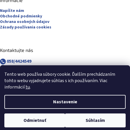
Informácie
Napíšte nám
Obchodné podmienky
Ochrana osobných údajov
Zásady používania cookies
Kontaktujte nás
058/4424549
058/4882830
revuca@majsterpapier.sk
Tento web používa súbory cookie. Ďalším prechádzaním
tohto webu vyjadrujete súhlas s ich používaním. Viac
informácií
tu
.
Nastavenie
Vytvoril Shoptet
Odmietnuť
Súhlasím
Copyright 2026
Majsterpapier.sk
. Všetky práva vyhradené.