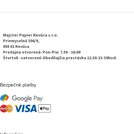
Z
á
p
ä
Majster Papier Revúca s.r.o.
t
Priemyselná 306/9,
050 01 Revúca
i
Predajna otvorená: Pon-Pia: 7.30 - 16:00
e
Štvrtok -zatvorené.Obedňajšia prestávka 12.30-13-30hod.
Bezpečné platby