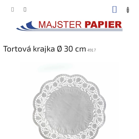
Prejsť
NÁKUP
na
obsah
KOŠÍK
Tortová krajka Ø 30 cm
4917