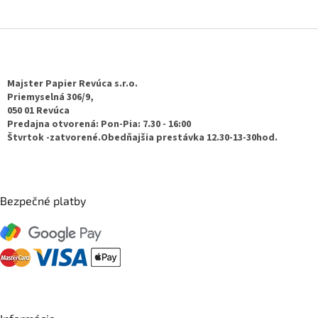
Z
á
p
ä
Majster Papier Revúca s.r.o.
t
Priemyselná 306/9,
050 01 Revúca
i
Predajna otvorená: Pon-Pia: 7.30 - 16:00
e
Štvrtok -zatvorené.Obedňajšia prestávka 12.30-13-30hod.
Bezpečné platby