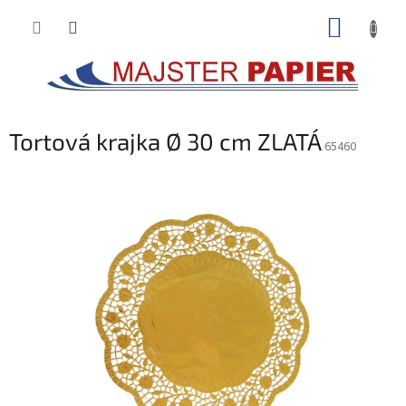
Prejsť
NÁKUP
na
obsah
KOŠÍK
Tortová krajka Ø 30 cm ZLATÁ
65460