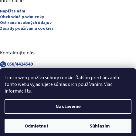
Informácie
Napíšte nám
Obchodné podmienky
Ochrana osobných údajov
Zásady používania cookies
Kontaktujte nás
058/4424549
058/4882830
revuca@majsterpapier.sk
Tento web používa súbory cookie. Ďalším prechádzaním
tohto webu vyjadrujete súhlas s ich používaním. Viac
informácií
tu
.
Nastavenie
Vytvoril Shoptet
Odmietnuť
Súhlasím
Copyright 2026
Majsterpapier.sk
. Všetky práva vyhradené.