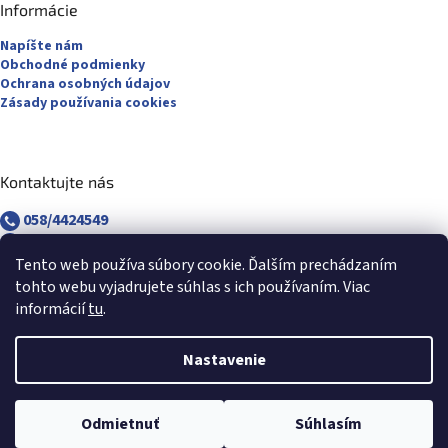
Informácie
Napíšte nám
Obchodné podmienky
Ochrana osobných údajov
Zásady používania cookies
Kontaktujte nás
058/4424549
058/4882830
revuca@majsterpapier.sk
Tento web používa súbory cookie. Ďalším prechádzaním
tohto webu vyjadrujete súhlas s ich používaním. Viac
informácií
tu
.
Nastavenie
Vytvoril Shoptet
Odmietnuť
Súhlasím
Copyright 2026
Majsterpapier.sk
. Všetky práva vyhradené.