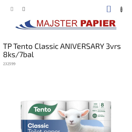
Prejsť
NÁKUP
na
obsah
KOŠÍK
TP Tento Classic ANIVERSARY 3vrs
8ks/7bal
232599