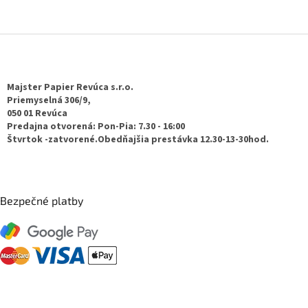
Z
á
p
ä
Majster Papier Revúca s.r.o.
t
Priemyselná 306/9,
050 01 Revúca
i
Predajna otvorená: Pon-Pia: 7.30 - 16:00
e
Štvrtok -zatvorené.Obedňajšia prestávka 12.30-13-30hod.
Bezpečné platby