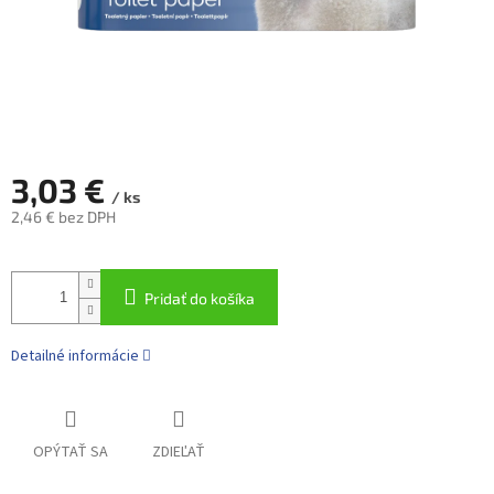
3,03 €
/ ks
2,46 € bez DPH
Jednotková
cena:
Pridať do košíka
Detailné informácie
OPÝTAŤ SA
ZDIEĽAŤ