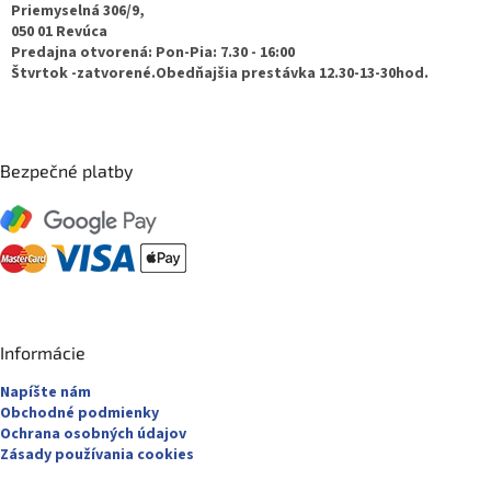
t
Priemyselná 306/9,
050 01 Revúca
i
Predajna otvorená: Pon-Pia: 7.30 - 16:00
e
Štvrtok -zatvorené.Obedňajšia prestávka 12.30-13-30hod.
Bezpečné platby
Informácie
Napíšte nám
Obchodné podmienky
Ochrana osobných údajov
Zásady používania cookies