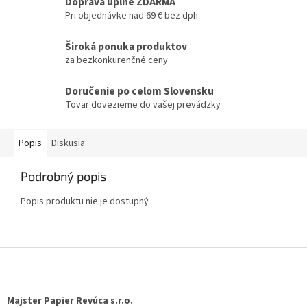
Doprava úplne ZDARMA
Pri objednávke nad 69 € bez dph
Široká ponuka produktov
za bezkonkurenčné ceny
Doručenie po celom Slovensku
Tovar dovezieme do vašej prevádzky
Popis
Diskusia
Podrobný popis
Popis produktu nie je dostupný
Z
á
p
ä
Majster Papier Revúca s.r.o.