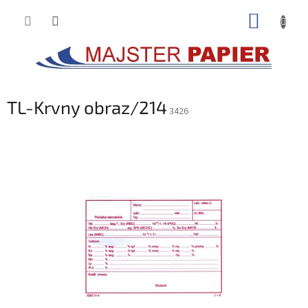
Prejsť
NÁKUP
na
obsah
KOŠÍK
TL-Krvny obraz/214
3426