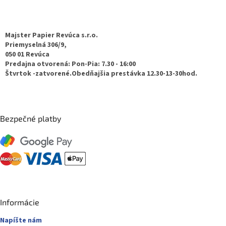
Z
á
p
ä
Majster Papier Revúca s.r.o.
t
Priemyselná 306/9,
050 01 Revúca
i
Predajna otvorená: Pon-Pia: 7.30 - 16:00
e
Štvrtok -zatvorené.Obedňajšia prestávka 12.30-13-30hod.
Bezpečné platby
Informácie
Napíšte nám