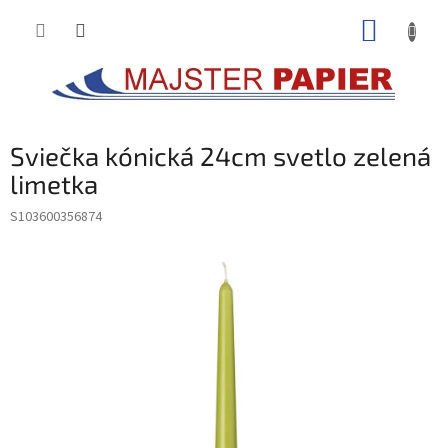
Prejsť
NÁKUP
na
obsah
KOŠÍK
Sviečka kónická 24cm svetlo zelená
limetka
S103600356874