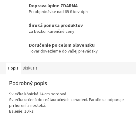
Doprava úplne ZDARMA
Pri objednávke nad 69 € bez dph
Široká ponuka produktov
za bezkonkurenčné ceny
Doručenie po celom Slovensku
Tovar dovezieme do vašej prevádzky
Popis
Diskusia
Podrobný popis
Sviečka kónická 24 cm bordová
Sviečka určená do reštauračných zariadení. Parafín sa odparuje
pri horení a nesteká.
Balenie: 10 ks
Z
á