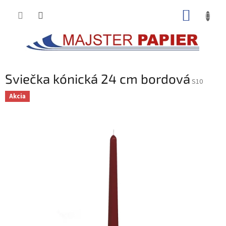
Prejsť
NÁKUP
na
obsah
KOŠÍK
Sviečka kónická 24 cm bordová
S10
Akcia