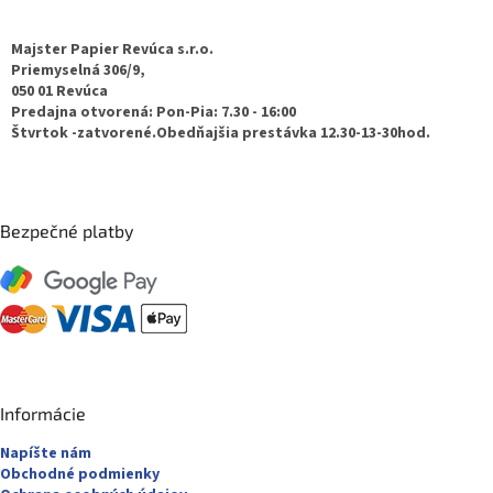
p
ä
Majster Papier Revúca s.r.o.
t
Priemyselná 306/9,
050 01 Revúca
i
Predajna otvorená: Pon-Pia: 7.30 - 16:00
e
Štvrtok -zatvorené.Obedňajšia prestávka 12.30-13-30hod.
Bezpečné platby
Informácie
Napíšte nám
Obchodné podmienky