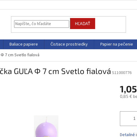
HĽADAŤ
Baliace papiere
Čistiace prostriedky
Papier na pečenie
Φ 7 cm Svetlo fialová
čka GUĽA Φ 7 cm Svetlo fialová
S11000776
1,0
0,85 € b
Jednotk
cena:
Detailné 