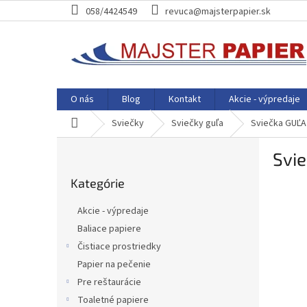
Prejsť
058/4424549
revuca@majsterpapier.sk
na
obsah
O nás
Blog
Kontakt
Akcie - výpredaje
Domov
Sviečky
Sviečky guľa
Sviečka GUĽA 
B
Svie
o
Preskočiť
č
Kategórie
kategórie
n
ý
Akcie - výpredaje
p
Baliace papiere
a
Čistiace prostriedky
n
e
Papier na pečenie
l
Pre reštaurácie
Toaletné papiere