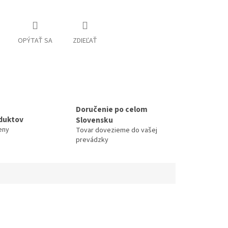
OPÝTAŤ SA
ZDIEĽAŤ
Doručenie po celom
duktov
Slovensku
eny
Tovar dovezieme do vašej
prevádzky