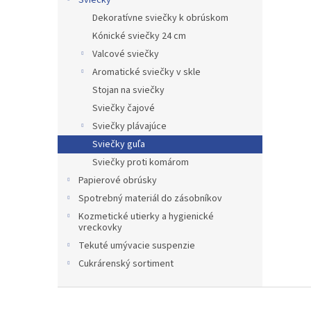
Sviečky
Dekoratívne sviečky k obrúskom
Kónické sviečky 24 cm
Valcové sviečky
Aromatické sviečky v skle
Stojan na sviečky
Sviečky čajové
Sviečky plávajúce
Sviečky guľa
Sviečky proti komárom
Papierové obrúsky
Spotrebný materiál do zásobníkov
Kozmetické utierky a hygienické
vreckovky
Tekuté umývacie suspenzie
Cukrárenský sortiment
Z
á