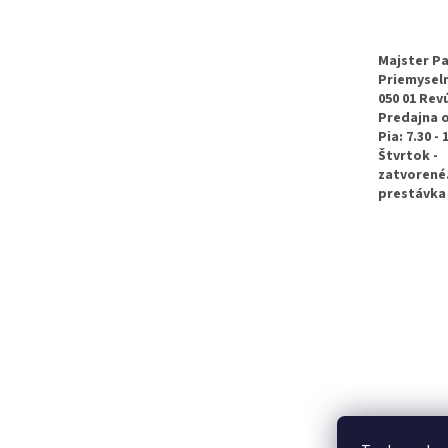
p
ä
t
Majster Pa
Priemyseln
i
050 01 Rev
e
Predajna 
Pia: 7.30 - 
Štvrtok -
zatvorené
prestávka 