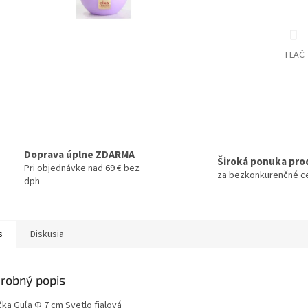
TLAČ
Doprava úplne ZDARMA
Široká ponuka pro
Pri objednávke nad 69 € bez
za bezkonkurenčné c
dph
s
Diskusia
robný popis
čka Guľa Φ 7 cm Svetlo fialová