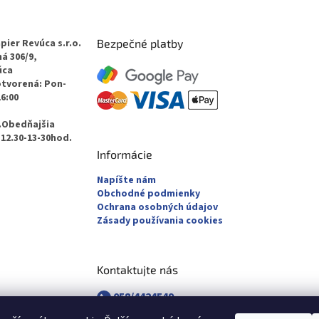
pier Revúca s.r.o.
Bezpečné platby
á 306/9,
úca
otvorená: Pon-
16:00
.Obedňajšia
12.30-13-30hod.
Informácie
Napíšte nám
Obchodné podmienky
Ochrana osobných údajov
Zásady používania cookies
Kontaktujte nás
058/4424549
058/4882830