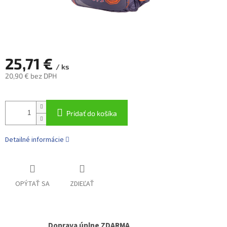
25,71 €
/ ks
20,90 € bez DPH
Jednotková
cena:
Pridať do košíka
Detailné informácie
OPÝTAŤ SA
ZDIEĽAŤ
Doprava úplne ZDARMA