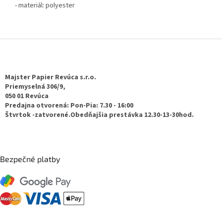
- materiál: polyester
Z
á
p
ä
Majster Papier Revúca s.r.o.
t
Priemyselná 306/9,
050 01 Revúca
i
Predajna otvorená: Pon-Pia: 7.30 - 16:00
e
Štvrtok -zatvorené.Obedňajšia prestávka 12.30-13-30hod.
Bezpečné platby