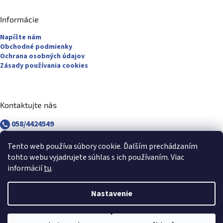
Informácie
Napíšte nám
Obchodné podmienky
Ochrana osobných údajov
Zásady používania cookies
Kontaktujte nás
058/4424549
058/4882830
revuca@majsterpapier.sk
Tento web používa súbory cookie. Ďalším prechádzaním
tohto webu vyjadrujete súhlas s ich používaním. Viac
informácií
tu
.
Nastavenie
Vytvoril Shoptet