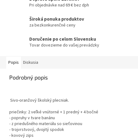
Pri objednávke nad 69 € bez dph
Široká ponuka produktov
za bezkonkurenčné ceny
Doručenie po celom Slovensku
Tovar dovezieme do vašej prevádzky
Popis
Diskusia
Podrobný popis
Sivo-oranžový školský plecniak.
priečinky: 2 veľké vnútorné + 1 predný + 4 bočné
- popruhy v tvare banánu
- z priedušného materiálu so sieťovinou
- trojvrstvový, dvojitý spodok
- kovový zips