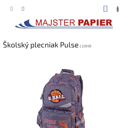
Prejsť
NÁKUP
na
obsah
KOŠÍK
Školský plecniak Pulse
120898