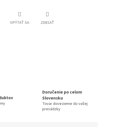
OPÝTAŤ SA
ZDIEĽAŤ
Doručenie po celom
duktov
Slovensku
eny
Tovar dovezieme do vašej
prevádzky