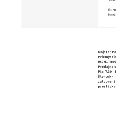
Rozm
Hmot
Z
á
p
ä
t
Majster Pa
Priemyseln
i
050 01 Rev
e
Predajna 
Pia: 7.30 - 
Štvrtok -
zatvorené
prestávka 