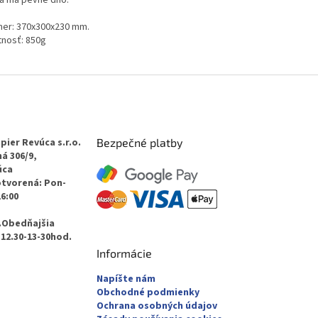
er: 370x300x230 mm.
nosť: 850g
pier Revúca s.r.o.
Bezpečné platby
á 306/9,
úca
otvorená: Pon-
16:00
.Obedňajšia
12.30-13-30hod.
Informácie
Napíšte nám
Obchodné podmienky
Ochrana osobných údajov