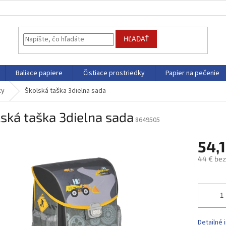
HĽADAŤ
Baliace papiere
Čistiace prostriedky
Papier na pečenie
ky
Školská taška 3dielna sada
ská taška 3dielna sada
8649505
54,
44 € be
Jednotk
cena:
Detailné 