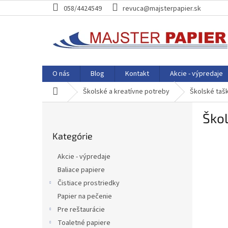
Prejsť
058/4424549
revuca@majsterpapier.sk
na
obsah
O nás
Blog
Kontakt
Akcie - výpredaje
Domov
Školské a kreatívne potreby
Školské taš
B
Škol
o
Preskočiť
č
Kategórie
kategórie
n
ý
Akcie - výpredaje
p
Baliace papiere
a
Čistiace prostriedky
n
e
Papier na pečenie
l
Pre reštaurácie
Toaletné papiere