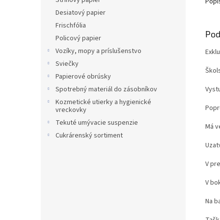
Strihový papier
Popi
Desiatový papier
Frischfólia
Pod
Policový papier
Vozíky, mopy a príslušenstvo
Exkl
Sviečky
Škol
Papierové obrúsky
Vyst
Spotrebný materiál do zásobníkov
Kozmetické utierky a hygienické
Popr
vreckovky
Tekuté umývacie suspenzie
Má v
Cukrárenský sortiment
Uzat
V pr
V bok
Na b
Tašk