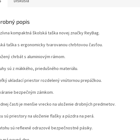
s
Diskusia
robný popis
uzívna kompaktná školská taška novej značky ReyBag.
ská taška s ergonomicky tvarovanou chrbtovou časťou.
užený chrbát s aluminiovým rámom.
uhy sú z mäkkého, priedušného materiálu.
eľký ukladací priestor rozdelený vnútornou prepážkou.
váranie bezpečným zámkom.
ednej časti je menšie vrecko na uloženie drobných predmetov.
u sú priestory na uloženie flašky a púzdra na perá.
atohu sú reflexné odrazové bezpečnostné pásiky.
a má pevné dno.