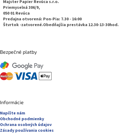
ä
Majster Papier Revúca s.r.o.
t
Priemyselná 306/9,
050 01 Revúca
i
Predajna otvorená: Pon-Pia: 7.30 - 16:00
e
Štvrtok -zatvorené.Obedňajšia prestávka 12.30-13-30hod.
Bezpečné platby
Informácie
Napíšte nám
Obchodné podmienky
Ochrana osobných údajov
Zásady používania cookies