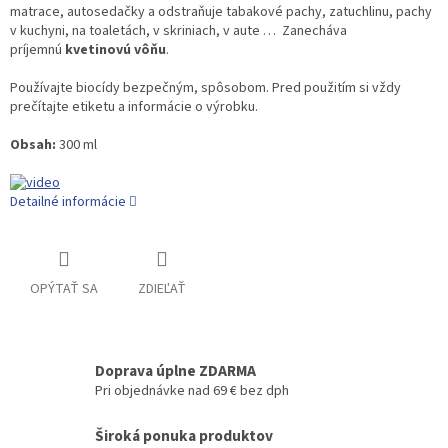
matrace, autosedačky a odstraňuje tabakové pachy, zatuchlinu, pachy
v kuchyni, na toaletách, v skriniach, v aute … Zanecháva
príjemnú
kvetinovú vôňu
.
Používajte biocídy bezpečným, spôsobom. Pred použitím si vždy
prečítajte etiketu a informácie o výrobku.
Obsah:
300 ml
Detailné informácie
OPÝTAŤ SA
ZDIEĽAŤ
Doprava úplne ZDARMA
Pri objednávke nad 69 € bez dph
Široká ponuka produktov