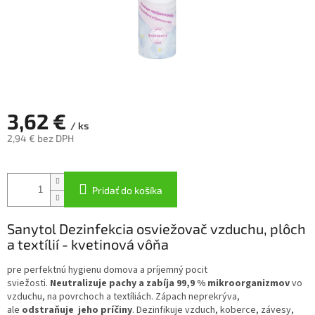
3,62 €
/ ks
2,94 € bez DPH
Jednotková
cena:
Pridať do košíka
Sanytol Dezinfekcia osviežovač vzduchu, plôch
a textílií - kvetinová vôňa
pre perfektnú hygienu domova a príjemný pocit
sviežosti.
Neutralizuje pachy a zabíja 99,9 % mikroorganizmov
vo
vzduchu, na povrchoch a textíliách. Zápach neprekrýva,
ale
odstraňuje jeho príčiny
. Dezinfikuje vzduch, koberce, závesy,