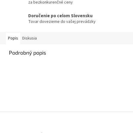
za bezkonkurenčné ceny
Doručenie po celom Slovensku
Tovar dovezieme do vašej prevádzky
Popis
Diskusia
Podrobný popis
Z
á
p