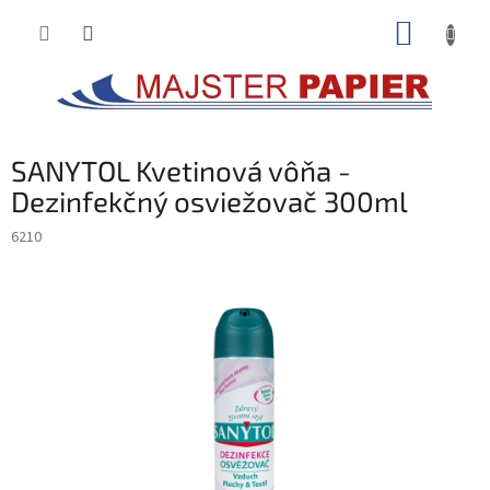
Prejsť
NÁKUP
na
obsah
KOŠÍK
SANYTOL Kvetinová vôňa -
Dezinfekčný osviežovač 300ml
6210