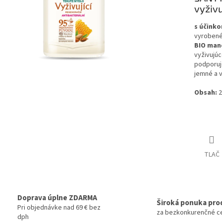
vyživ
s účink
vyrobené
BIO man
vyživujúc
podporuj
jemné a 
Obsah:
2
TLAČ
Doprava úplne ZDARMA
Široká ponuka pro
Pri objednávke nad 69 € bez
za bezkonkurenčné c
dph