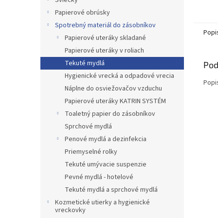
Sviečky
Papierové obrúsky
Spotrebný materiál do zásobníkov
Popi
Papierové uteráky skladané
Papierové uteráky v roliach
Tekuté mydlá
Pod
Hygienické vrecká a odpadové vrecia
Popi
Náplne do osviežovačov vzduchu
Papierové uteráky KATRIN SYSTÉM
Toaletný papier do zásobníkov
Sprchové mydlá
Penové mydlá a dezinfekcia
Priemyselné rolky
Tekuté umývacie suspenzie
Pevné mydlá - hotelové
Tekuté mydlá a sprchové mydlá
Kozmetické utierky a hygienické
vreckovky