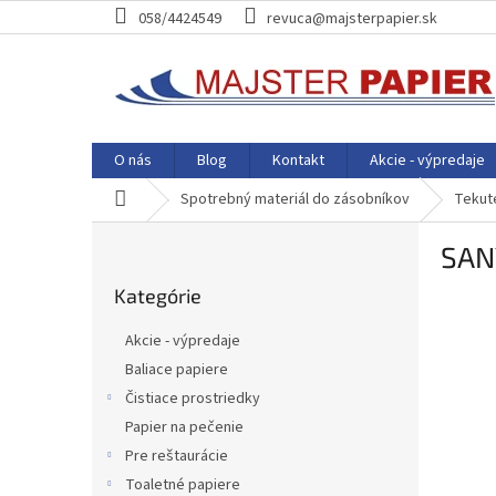
Prejsť
058/4424549
revuca@majsterpapier.sk
na
obsah
O nás
Blog
Kontakt
Akcie - výpredaje
Domov
Spotrebný materiál do zásobníkov
Tekut
B
SAN
o
Preskočiť
č
Kategórie
kategórie
n
ý
Akcie - výpredaje
p
Baliace papiere
a
Čistiace prostriedky
n
e
Papier na pečenie
l
Pre reštaurácie
Toaletné papiere