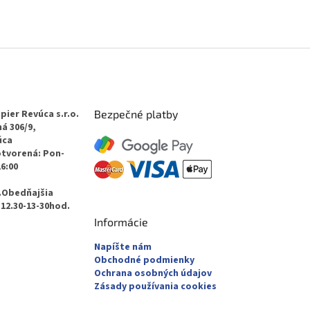
pier Revúca s.r.o.
Bezpečné platby
á 306/9,
úca
otvorená: Pon-
16:00
.Obedňajšia
12.30-13-30hod.
Informácie
Napíšte nám
Obchodné podmienky
Ochrana osobných údajov
Zásady používania cookies