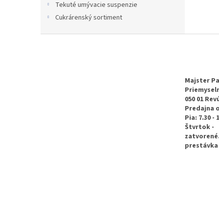
Tekuté umývacie suspenzie
Cukrárenský sortiment
Z
á
p
ä
t
Majster Pa
Priemyseln
i
050 01 Rev
e
Predajna 
Pia: 7.30 - 
Štvrtok -
zatvorené
prestávka 