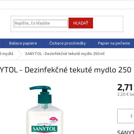
HĽADAŤ
Baliace papiere
Čistiace prostriedky
Papier na pečenie
é mydlá
SANYTOL - Dezinfekčné tekuté mydlo 250 ml
YTOL - Dezinfekčné tekuté mydlo 250
2,71
2,20 € b
Jednotk
cena:
SANYT