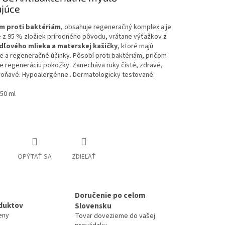
ujúce
om proti baktériám
, obsahuje regeneračný komplex a je
 z 95 % zložiek prírodného pôvodu, vrátane výťažkov
z
dľového mlieka a materskej kašičky
, ktoré majú
e a regeneračné účinky. Pôsobí proti baktériám, pričom
e regeneráciu pokožky. Zanecháva ruky čisté, zdravé,
voňavé. Hypoalergénne . Dermatologicky testované.
50 ml
OPÝTAŤ SA
ZDIEĽAŤ
Doručenie po celom
duktov
Slovensku
eny
Tovar dovezieme do vašej