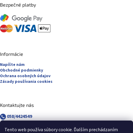
Bezpečné platby
Informácie
Napíšte nám
Obchodné podmienky
Ochrana osobných údajov
Zásady používania cookies
Kontaktujte nás
058/4424549
058/4882830
revuca@majsterpapier.sk
Tento web používa súbory cookie. Ďalším prechádzaním