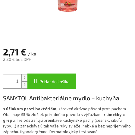
2,71 €
/ ks
2,20 € bez DPH
Jednotková
cena:
Pridať do košíka
SANYTOL Antibakteriálne mydlo – kuchyňa
s účinkom proti baktériám
, zároveň aktívne pôsobí proti pachom.
Obsahuje 95 % zložiek prírodného pôvodu s výťažkami
z limetky a
grepu
. Tie odstraňujú prenikavé kuchynské pachy (cesnak, cibuľu
ryby…) a zanechávajú tak Vaše ruky svieže, hebké a bez nepríjemného
zápachu. Hypoalergénne. Dermatologicky testované.