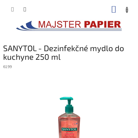
Prejsť
NÁKUP
na
obsah
KOŠÍK
SANYTOL - Dezinfekčné mydlo do
kuchyne 250 ml
6199