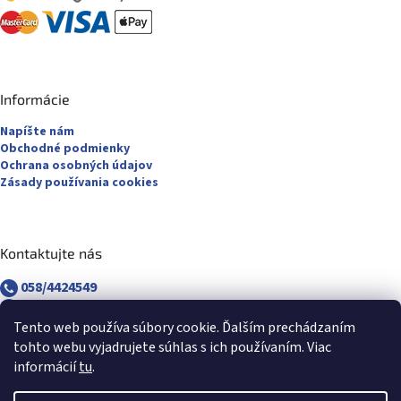
Informácie
Napíšte nám
Obchodné podmienky
Ochrana osobných údajov
Zásady používania cookies
Kontaktujte nás
058/4424549
058/4882830
revuca@majsterpapier.sk
Tento web používa súbory cookie. Ďalším prechádzaním
tohto webu vyjadrujete súhlas s ich používaním. Viac
informácií
tu
.