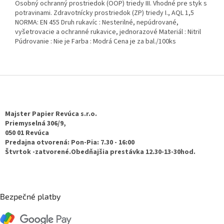
Osobný ochranný prostriedok (OOP) triedy III. Vhodné pre styk s
potravinami. Zdravotnícky prostriedok (ZP) triedy I., AQL 1,5
NORMA: EN 455 Druh rukavíc : Nesterilné, nepúdrované,
vyšetrovacie a ochranné rukavice, jednorazové Materiál : Nitril
Púdrovanie : Nie je Farba : Modrá Cena je za bal./100ks
Z
á
p
ä
Majster Papier Revúca s.r.o.
t
Priemyselná 306/9,
050 01 Revúca
i
Predajna otvorená: Pon-Pia: 7.30 - 16:00
e
Štvrtok -zatvorené.Obedňajšia prestávka 12.30-13-30hod.
Bezpečné platby