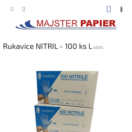
Prejsť
NÁKUP
na
obsah
KOŠÍK
Rukavice NITRIL - 100 ks L
43351