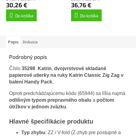
30,26 €
36,76 €
Do košíka
Do košíka
Popis
Diskusia
Podrobný popis
Číslo
35298
Katrin
,
dvojvrstvové skladané
papierové utierky na ruky Katrin Classic Zig Zag v
balení Handy Pack
.
Oproti predchádzajúcemu kódu (65944) sa líšia najmä
odlišným typom prepravného obalu
a
počtom
útržkov v jednom zväzku
.
Hlavné špecifikácie produktu
Typ zhybu
: ZZ / V-fold (Z-zhyb pre postupné a