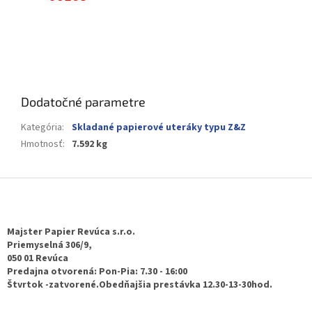
Dodatočné parametre
Kategória
:
Skladané papierové uteráky typu Z&Z
Hmotnosť
:
7.592 kg
Z
á
p
ä
Majster Papier Revúca s.r.o.
t
Priemyselná 306/9,
050 01 Revúca
i
Predajna otvorená: Pon-Pia: 7.30 - 16:00
e
Štvrtok -zatvorené.Obedňajšia prestávka 12.30-13-30hod.