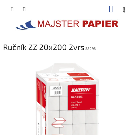
Prejsť
NÁKUP
na
obsah
KOŠÍK
Ručník ZZ 20x200 2vrs
35298