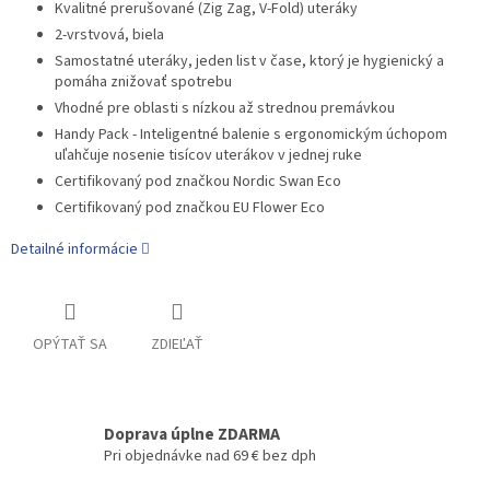
Kvalitné prerušované (Zig Zag, V-Fold) uteráky
2-vrstvová, biela
Samostatné uteráky, jeden list v čase, ktorý je hygienický a
pomáha znižovať spotrebu
Vhodné pre oblasti s nízkou až strednou premávkou
Handy Pack - Inteligentné balenie s ergonomickým úchopom
uľahčuje nosenie tisícov uterákov v jednej ruke
Certifikovaný pod značkou Nordic Swan Eco
Certifikovaný pod značkou EU Flower Eco
Detailné informácie
OPÝTAŤ SA
ZDIEĽAŤ
Doprava úplne ZDARMA
Pri objednávke nad 69 € bez dph