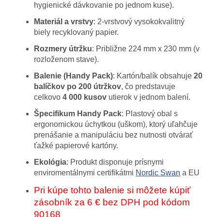
hygienické dávkovanie po jednom kuse).
Materiál a vrstvy
: 2-vrstvový vysokokvalitný
biely recyklovaný papier.
Rozmery útržku
: Približne 224 mm x 230 mm (v
rozloženom stave).
Balenie (Handy Pack)
: Kartón/balík obsahuje
20
balíčkov po 200 útržkov
, čo predstavuje
celkovo
4 000 kusov
utierok v jednom balení.
Špecifikum Handy Pack
: Plastový obal s
ergonomickou úchytkou (uškom), ktorý uľahčuje
prenášanie a manipuláciu bez nutnosti otvárať
ťažké papierové kartóny.
Ekológia
: Produkt disponuje prísnymi
enviromentálnymi certifikátmi
Nordic Swan
a EU
Pri kúpe tohto balenie si môžete kúpiť
zásobník za 6 € bez DPH pod kódom
90168