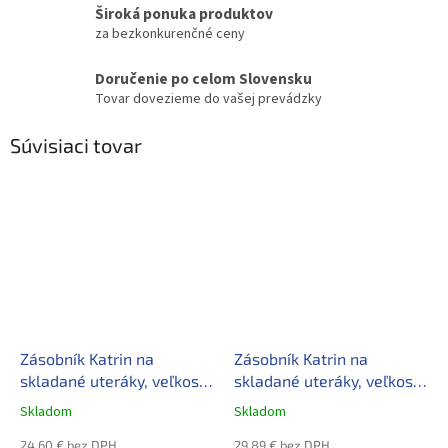
Široká ponuka produktov
za bezkonkurenčné ceny
Doručenie po celom Slovensku
Tovar dovezieme do vašej prevádzky
Súvisiaci tovar
Zásobník Katrin na
Zásobník Katrin na
skladané uteráky, veľkosť
skladané uteráky, veľkosť
M
M
Skladom
Skladom
24,60 € bez DPH
29,89 € bez DPH