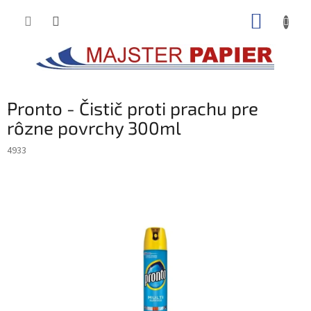
Prejsť
NÁKUP
na
obsah
KOŠÍK
Pronto - Čistič proti prachu pre
rôzne povrchy 300ml
4933