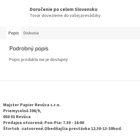
Doručenie po celom Slovensku
Tovar dovezieme do vašej prevádzky
Popis
Diskusia
Podrobný popis
Popis produktu nie je dostupný
Z
á
p
ä
Majster Papier Revúca s.r.o.
t
Priemyselná 306/9,
050 01 Revúca
i
Predajna otvorená: Pon-Pia: 7.30 - 16:00
e
Štvrtok -zatvorené.Obedňajšia prestávka 12.30-13-30hod.