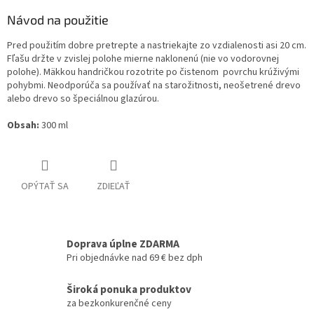
Návod na použitie
Pred použitím dobre pretrepte a nastriekajte zo vzdialenosti asi 20 cm.
Fľašu držte v zvislej polohe mierne naklonenú (nie vo vodorovnej
polohe). Mäkkou handričkou rozotrite po čistenom povrchu krúživými
pohybmi. Neodporúča sa používať na starožitnosti, neošetrené drevo
alebo drevo so špeciálnou glazúrou.
Obsah:
300 ml
OPÝTAŤ SA
ZDIEĽAŤ
Doprava úplne ZDARMA
Pri objednávke nad 69 € bez dph
Široká ponuka produktov
za bezkonkurenčné ceny