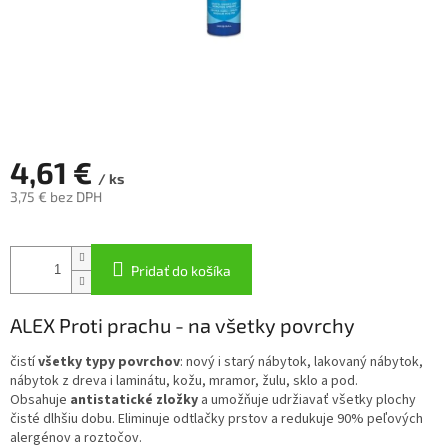
4,61 €
/ ks
3,75 € bez DPH
Jednotková
cena:
Pridať do košíka
ALEX Proti prachu - na všetky povrchy
čistí
všetky typy povrchov
: nový i starý nábytok, lakovaný nábytok,
nábytok z dreva i laminátu, kožu, mramor, žulu, sklo a pod.
Obsahuje
antistatické zložky
a umožňuje udržiavať všetky plochy
čisté dlhšiu dobu. Eliminuje odtlačky prstov a redukuje 90% peľových
alergénov a roztočov.