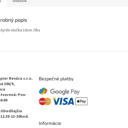
s
Diskusia
robný popis
styrén vločka 10cm /5ks
pier Revúca s.r.o.
Bezpečné platby
á 306/9,
úca
otvorená: Pon-
16:00
.Obedňajšia
12.30-13-30hod.
Informácie