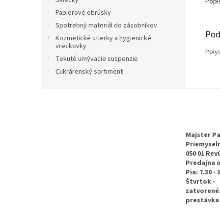
Sviečky
Popi
Papierové obrúsky
Spotrebný materiál do zásobníkov
Pod
Kozmetické utierky a hygienické
vreckovky
Poly
Tekuté umývacie suspenzie
Cukrárenský sortiment
Z
á
p
ä
t
Majster Pa
Priemyseln
i
050 01 Rev
e
Predajna 
Pia: 7.30 - 
Štvrtok -
zatvorené
prestávka 