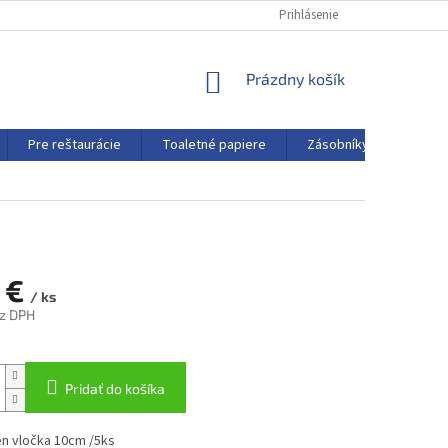
Prihlásenie
NÁKUPNÝ
Prázdny košík
KOŠÍK
Pre reštaurácie
Toaletné papiere
Zásobníky a dávkovače
6 €
/ ks
ez DPH
ová
Pridať do košíka
én vločka 10cm /5ks