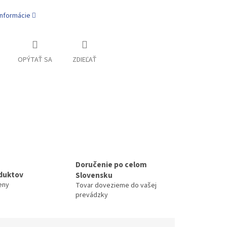
informácie
OPÝTAŤ SA
ZDIEĽAŤ
Doručenie po celom
duktov
Slovensku
eny
Tovar dovezieme do vašej
prevádzky