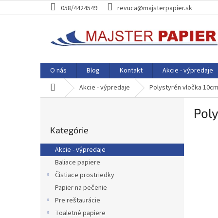
Prejsť
058/4424549
revuca@majsterpapier.sk
na
obsah
O nás
Blog
Kontakt
Akcie - výpredaje
Domov
Akcie - výpredaje
Polystyrén vločka 10cm
B
Poly
o
Preskočiť
č
Kategórie
kategórie
n
ý
Akcie - výpredaje
p
Baliace papiere
a
Čistiace prostriedky
n
e
Papier na pečenie
l
Pre reštaurácie
Toaletné papiere