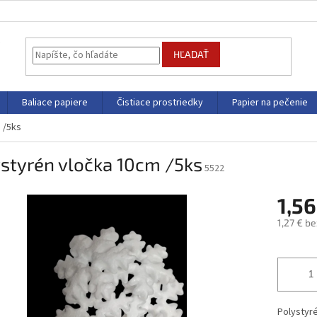
HĽADAŤ
Baliace papiere
Čistiace prostriedky
Papier na pečenie
 /5ks
styrén vločka 10cm /5ks
5522
1,5
1,27 € b
Jednotk
cena:
Polystyr