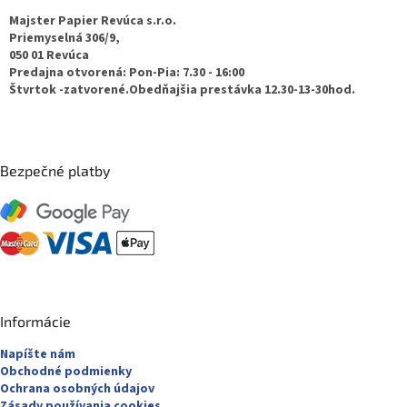
ä
Majster Papier Revúca s.r.o.
t
Priemyselná 306/9,
050 01 Revúca
i
Predajna otvorená: Pon-Pia: 7.30 - 16:00
e
Štvrtok -zatvorené.Obedňajšia prestávka 12.30-13-30hod.
Bezpečné platby
Informácie
Napíšte nám
Obchodné podmienky
Ochrana osobných údajov
Zásady používania cookies