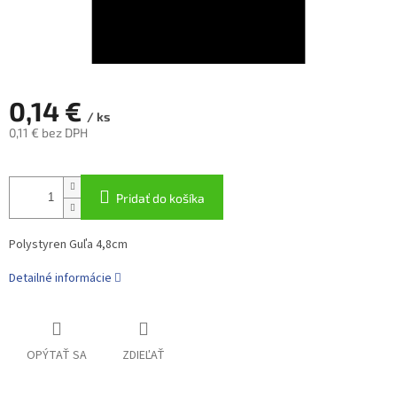
0,14 €
/ ks
0,11 € bez DPH
Jednotková
cena:
Pridať do košíka
Polystyren Guľa 4,8cm
Detailné informácie
OPÝTAŤ SA
ZDIEĽAŤ