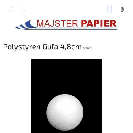
Prejsť
NÁKUP
na
obsah
KOŠÍK
Polystyren Guľa 4,8cm
5982