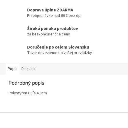
Doprava úplne ZDARMA
Pri objednávke nad 69 € bez dph
Široká ponuka produktov
za bezkonkurenčné ceny
Doručenie po celom Slovensku
Tovar dovezieme do vašej prevádzky
Popis
Diskusia
Podrobný popis
Polystyren Guľa 4,8cm
Z
á
p