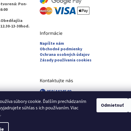
otvorená: Pon-
16:00
.Obedňajšia
12.30-13-30hod.
Informácie
Napíšte nám
Obchodné podmienky
Ochrana osobných údajov
Zásady používania cookies
Kontaktujte nás
058/4424549
058/4882830
oužíva súbory cookie. Ďalším prechádzaním
revuca@majsterpapier.sk
Odmietnuť
yjadrujete súhlas s ich používaním. Viac
u
.
ie