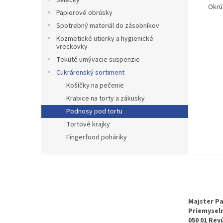
Sviečky
O
Papierové obrúsky
Spotrebný materiál do zásobníkov
Kozmetické utierky a hygienické
vreckovky
Tekuté umývacie suspenzie
Cukrárenský sortiment
Košíčky na pečenie
Krabice na torty a zákusky
Podnosy pod tortu
Tortové krajky
Fingerfood poháriky
Z
á
p
ä
t
Majster Pa
Priemyseln
i
050 01 Rev