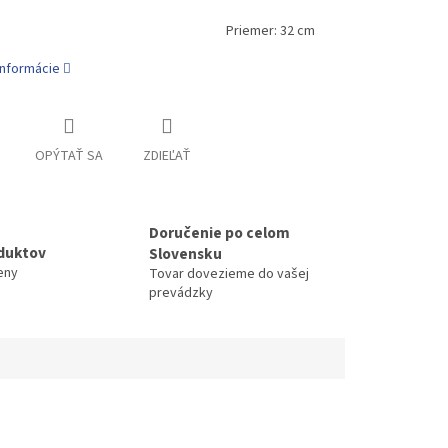
iemer: 32 cm
informácie
OPÝTAŤ SA
ZDIEĽAŤ
Doručenie po celom
duktov
Slovensku
eny
Tovar dovezieme do vašej
prevádzky