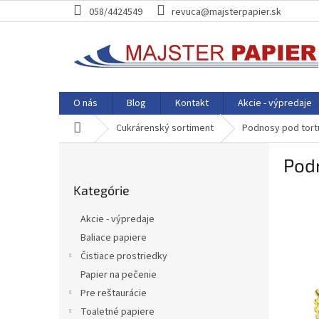
Prejsť
058/4424549
revuca@majsterpapier.sk
na
obsah
O nás
Blog
Kontakt
Akcie - výpredaje
Domov
Cukrárenský sortiment
Podnosy pod tort
B
Podn
o
Preskočiť
č
Kategórie
kategórie
n
ý
Akcie - výpredaje
p
Baliace papiere
a
Čistiace prostriedky
n
e
Papier na pečenie
l
Pre reštaurácie
Toaletné papiere