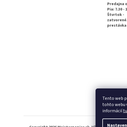
e
Predajna 
Pia: 7.30 - 
Štvrtok -
zatvorené
prestávka 
Tento web p
tohto webu v
informácií
t
Nastaven