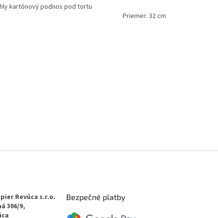
krúhly kartónový po
Priemer:
Farba: zl
pier Revúca s.r.o.
Bezpečné platby
á 306/9,
úca