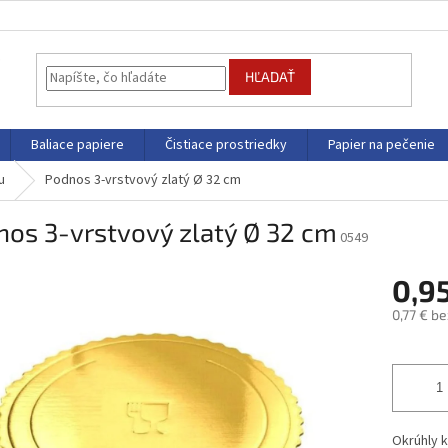
HĽADAŤ
Baliace papiere
Čistiace prostriedky
Papier na pečenie
u
Podnos 3-vrstvový zlatý Ø 32 cm
os 3-vrstvový zlatý Ø 32 cm
0549
0,9
0,77 € b
Jednotk
cena:
Okrú