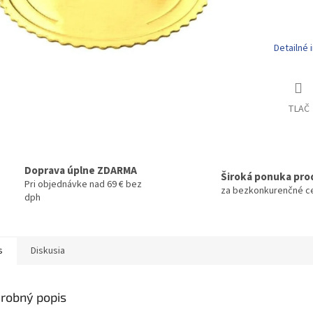
Pr
Detailné 
TLAČ
Doprava úplne ZDARMA
Široká ponuka pro
Pri objednávke nad 69 € bez
za bezkonkurenčné c
dph
s
Diskusia
robný popis