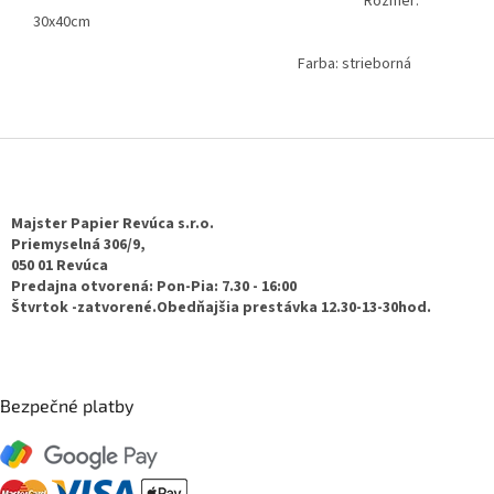
Rozmer:
30x40cm
Farba: strieborná
Z
á
p
ä
Majster Papier Revúca s.r.o.
t
Priemyselná 306/9,
050 01 Revúca
i
Predajna otvorená: Pon-Pia: 7.30 - 16:00
e
Štvrtok -zatvorené.Obedňajšia prestávka 12.30-13-30hod.
Bezpečné platby