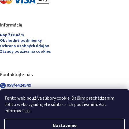
Informácie
Napíšte nám
Obchodné podmienky
Ochrana osobných údajov
Zásady používania cookies
Kontaktujte nás
058/4424549
058/4882830
revuca@majsterpapier.sk
Tento web používa súbory cookie. Ďalším prechádzaním
tohto webu vyjadrujete súhlas s ich používaním. Viac
informácií
tu
.
Nastavenie
Vytvoril Shoptet