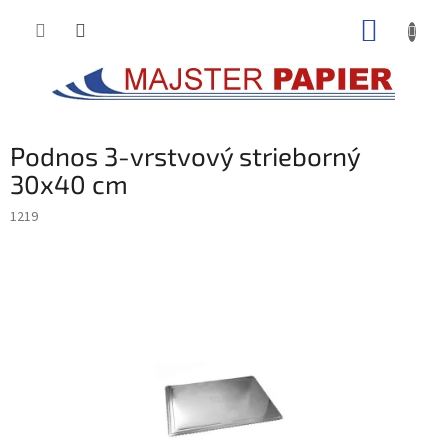
Prejsť
NÁKUP
na
obsah
KOŠÍK
Podnos 3-vrstvový strieborný
30x40 cm
1219