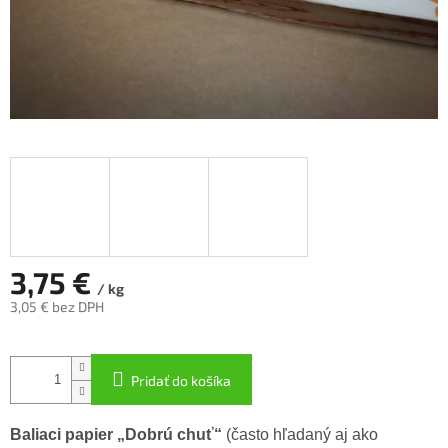
3,75 €
/ kg
3,05 € bez DPH
Jednotková
cena:
Pridať do košíka
Baliaci papier „Dobrú chuť“
(často hľadaný aj ako