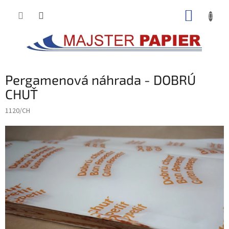
Prejsť
NÁKUP
na
obsah
KOŠÍK
Pergamenová náhrada - DOBRÚ
CHUŤ
1120/CH