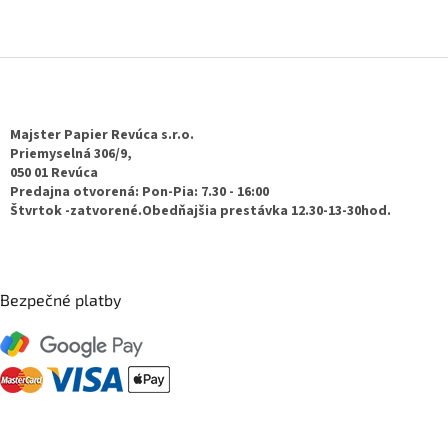
Z
á
p
ä
Majster Papier Revúca s.r.o.
t
Priemyselná 306/9,
050 01 Revúca
i
Predajna otvorená: Pon-Pia: 7.30 - 16:00
e
Štvrtok -zatvorené.Obedňajšia prestávka 12.30-13-30hod.
Bezpečné platby