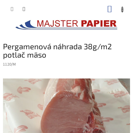
Prejsť
NÁKUP
na
obsah
KOŠÍK
Pergamenová náhrada 38g/m2
potlač mäso
1120/M