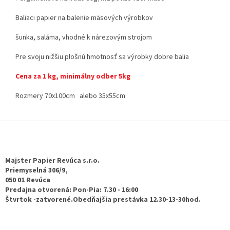
Baliaci papier na balenie mäsových výrobkov
šunka, saláma, vhodné k nárezovým strojom
Pre svoju nižšiu plošnú hmotnosť sa výrobky dobre balia
Cena za 1 kg, minimálny odber 5kg
Rozmery 70x100cm alebo 35x55cm
Z
á
p
ä
Majster Papier Revúca s.r.o.
t
Priemyselná 306/9,
050 01 Revúca
i
Predajna otvorená: Pon-Pia: 7.30 - 16:00
e
Štvrtok -zatvorené.Obedňajšia prestávka 12.30-13-30hod.