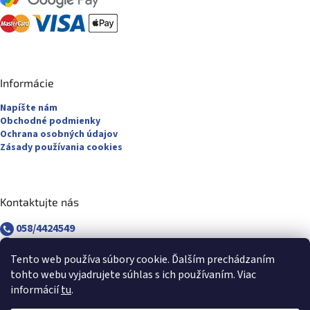
Informácie
Napíšte nám
Obchodné podmienky
Ochrana osobných údajov
Zásady používania cookies
Kontaktujte nás
058/4424549
058/4882830
revuca@majsterpapier.sk
Tento web používa súbory cookie. Ďalším prechádzaním
tohto webu vyjadrujete súhlas s ich používaním. Viac
informácií
tu
.