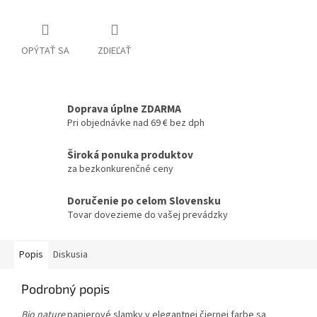
OPÝTAŤ SA
ZDIEĽAŤ
Doprava úplne ZDARMA
Pri objednávke nad 69 € bez dph
Široká ponuka produktov
za bezkonkurenčné ceny
Doručenie po celom Slovensku
Tovar dovezieme do vašej prevádzky
Popis
Diskusia
Podrobný popis
Bio nature
papierové slamky v elegantnej čiernej farbe sa