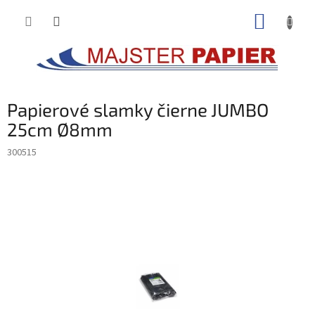
Prejsť
NÁKUP
na
obsah
KOŠÍK
Papierové slamky čierne JUMBO
25cm Ø8mm
300515