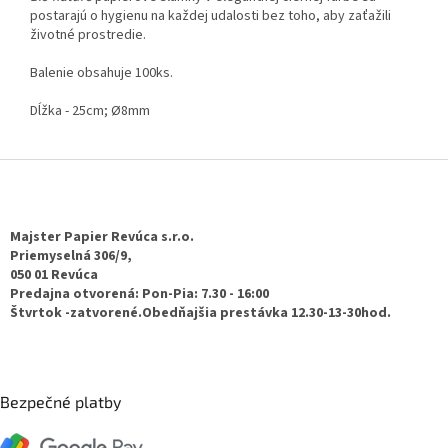
postarajú o hygienu na každej udalosti bez toho, aby zaťažili
životné prostredie.
Balenie obsahuje 100ks.
Dĺžka - 25cm; Ø8mm
Z
á
p
ä
Majster Papier Revúca s.r.o.
t
Priemyselná 306/9,
050 01 Revúca
i
Predajna otvorená: Pon-Pia: 7.30 - 16:00
e
Štvrtok -zatvorené.Obedňajšia prestávka 12.30-13-30hod.
Bezpečné platby