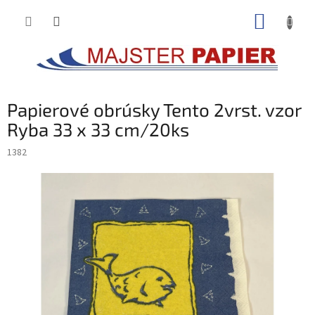
Prejsť
NÁKUP
na
obsah
KOŠÍK
Papierové obrúsky Tento 2vrst. vzor
Ryba 33 x 33 cm/20ks
1382