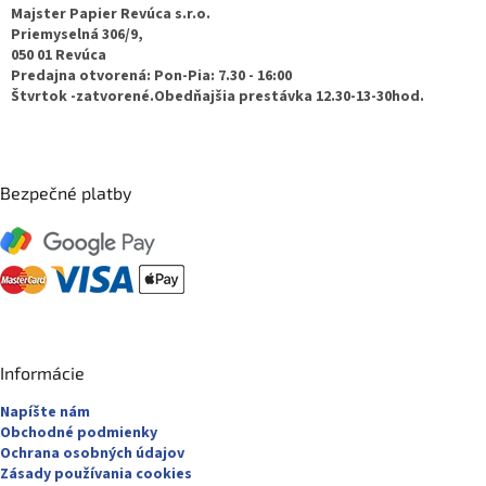
ä
Majster Papier Revúca s.r.o.
t
Priemyselná 306/9,
050 01 Revúca
i
Predajna otvorená: Pon-Pia: 7.30 - 16:00
e
Štvrtok -zatvorené.Obedňajšia prestávka 12.30-13-30hod.
Bezpečné platby
Informácie
Napíšte nám
Obchodné podmienky
Ochrana osobných údajov
Zásady používania cookies