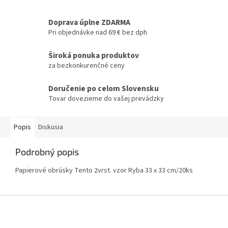
Doprava úplne ZDARMA
Pri objednávke nad 69 € bez dph
Široká ponuka produktov
za bezkonkurenčné ceny
Doručenie po celom Slovensku
Tovar dovezieme do vašej prevádzky
Popis
Diskusia
Podrobný popis
Papierové obrúsky Tento 2vrst. vzor Ryba 33 x 33 cm/20ks
Z
á
p