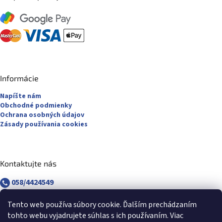
Informácie
Napíšte nám
Obchodné podmienky
Ochrana osobných údajov
Zásady používania cookies
Kontaktujte nás
058/4424549
058/4882830
revuca@majsterpapier.sk
Tento web používa súbory cookie. Ďalším prechádzaním
tohto webu vyjadrujete súhlas s ich používaním. Viac