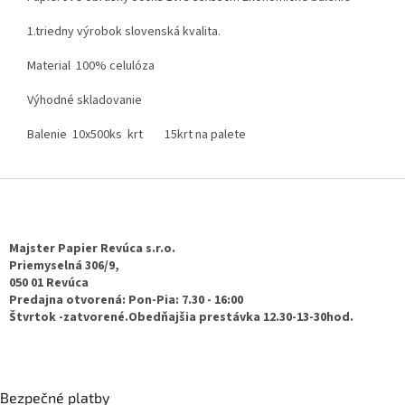
1.triedny výrobok slovenská kvalita.
Material 100% celulóza
Výhodné skladovanie
Balenie 10x500ks krt 15krt na palete
Z
á
p
ä
Majster Papier Revúca s.r.o.
t
Priemyselná 306/9,
050 01 Revúca
i
Predajna otvorená: Pon-Pia: 7.30 - 16:00
e
Štvrtok -zatvorené.Obedňajšia prestávka 12.30-13-30hod.
Bezpečné platby