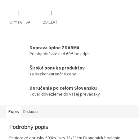
OPÝTAŤ SA
ZDIEĽAŤ
Doprava úplne ZDARMA
Pri objednávke nad 69 € bez dph
Široká ponuka produktov
za bezkonkurenčné ceny
Doručenie po celom Slovensku
Tovar dovezieme do vašej prevádzky
Popis
Diskusia
Podrobný popis
Papierové obrúsky 500ks 1vrs 33x33cm Ekonomické balenie