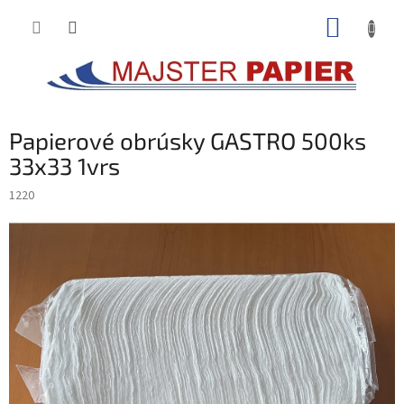
Prejsť
NÁKUP
na
obsah
KOŠÍK
Papierové obrúsky GASTRO 500ks
33x33 1vrs
1220