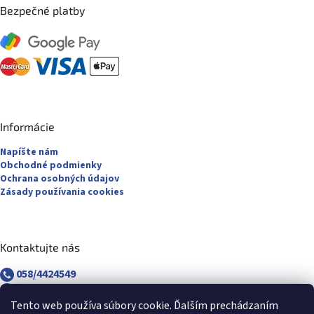
Bezpečné platby
Informácie
Napíšte nám
Obchodné podmienky
Ochrana osobných údajov
Zásady používania cookies
Kontaktujte nás
058/4424549
058/4882830
revuca@majsterpapier.sk
Tento web používa súbory cookie. Ďalším prechádzaním