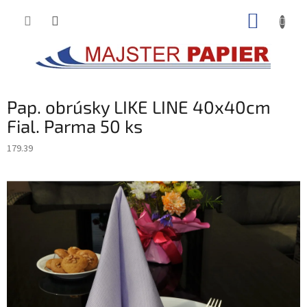
Prejsť
NÁKUP
na
obsah
KOŠÍK
Pap. obrúsky LIKE LINE 40x40cm
Fial. Parma 50 ks
179.39