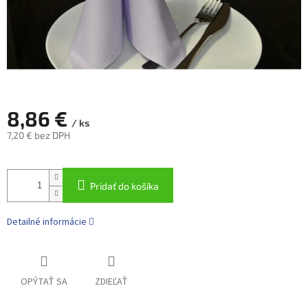
8,86 €
/ ks
7,20 € bez DPH
Jednotková
cena:
Pridať do košíka
Detailné informácie
OPÝTAŤ SA
ZDIEĽAŤ