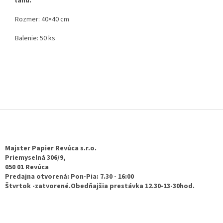
ľanu.
Rozmer: 40×40 cm
Balenie: 50 ks
Z
á
p
ä
Majster Papier Revúca s.r.o.
t
Priemyselná 306/9,
050 01 Revúca
i
Predajna otvorená: Pon-Pia: 7.30 - 16:00
e
Štvrtok -zatvorené.Obedňajšia prestávka 12.30-13-30hod.