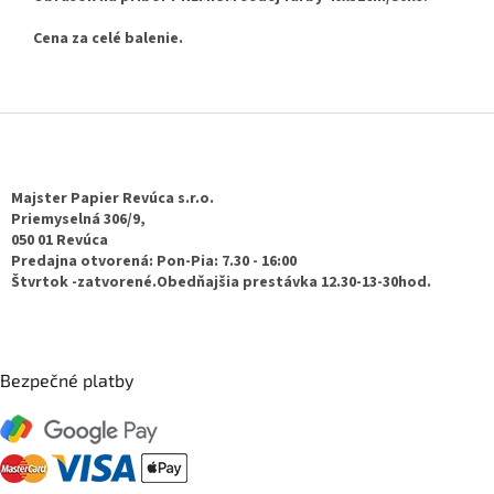
Cena za celé balenie.
Z
á
p
ä
Majster Papier Revúca s.r.o.
t
Priemyselná 306/9,
050 01 Revúca
i
Predajna otvorená: Pon-Pia: 7.30 - 16:00
e
Štvrtok -zatvorené.Obedňajšia prestávka 12.30-13-30hod.
Bezpečné platby