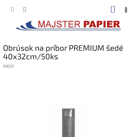
Prejsť
NÁKUP
na
obsah
KOŠÍK
Obrúsok na príbor PREMIUM šedé
40x32cm/50ks
89025