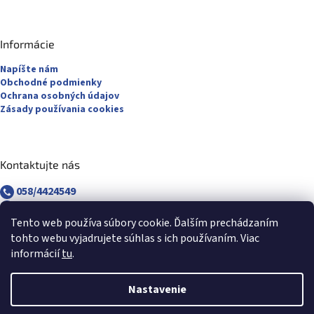
Informácie
Napíšte nám
Obchodné podmienky
Ochrana osobných údajov
Zásady používania cookies
Kontaktujte nás
058/4424549
058/4882830
revuca@majsterpapier.sk
Tento web používa súbory cookie. Ďalším prechádzaním
tohto webu vyjadrujete súhlas s ich používaním. Viac
informácií
tu
.
Nastavenie
Vytvoril Shoptet