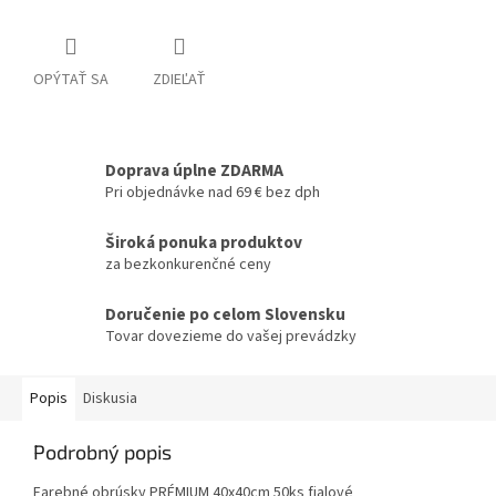
OPÝTAŤ SA
ZDIEĽAŤ
Doprava úplne ZDARMA
Pri objednávke nad 69 € bez dph
Široká ponuka produktov
za bezkonkurenčné ceny
Doručenie po celom Slovensku
Tovar dovezieme do vašej prevádzky
Popis
Diskusia
Podrobný popis
Farebné obrúsky PRÉMIUM 40x40cm 50ks fialové