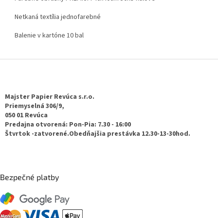
Netkaná textília jednofarebné
Balenie v kartóne 10 bal
Z
á
p
ä
Majster Papier Revúca s.r.o.
t
Priemyselná 306/9,
050 01 Revúca
i
Predajna otvorená: Pon-Pia: 7.30 - 16:00
e
Štvrtok -zatvorené.Obedňajšia prestávka 12.30-13-30hod.
Bezpečné platby