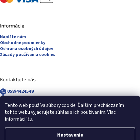
Informácie
Napíšte nám
Obchodné podmienky
Ochrana osobných údajov
Zásady používania cookies
Kontaktujte nás
058/4424549
058/4882830
revuca@majsterpapier.sk
Tento web používa súbory cookie. Ďalším prechádzaním
tohto webu vyjadrujete súhlas s ich používaním. Viac
informácií
tu
.
Nastavenie
Vytvoril Shoptet