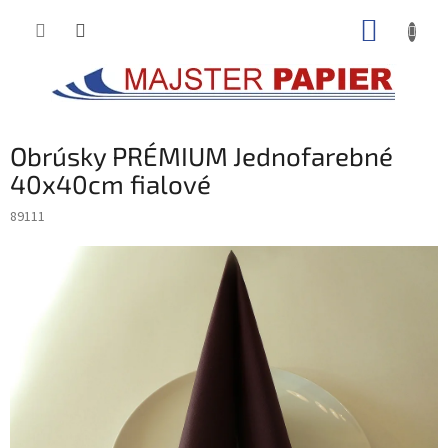
Prejsť
NÁKUP
na
obsah
KOŠÍK
Obrúsky PRÉMIUM Jednofarebné
40x40cm fialové
89111