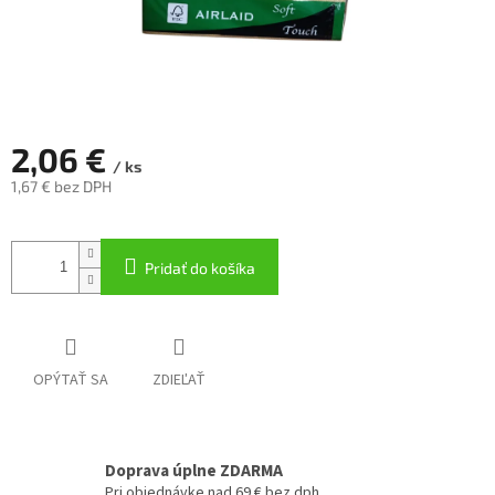
2,06 €
/ ks
1,67 € bez DPH
Jednotková
cena:
Pridať do košíka
OPÝTAŤ SA
ZDIEĽAŤ
Doprava úplne ZDARMA
Pri objednávke nad 69 € bez dph