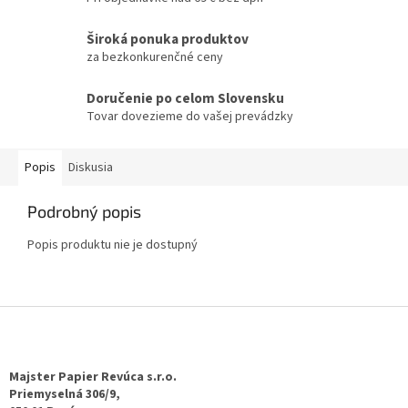
Široká ponuka produktov
za bezkonkurenčné ceny
Doručenie po celom Slovensku
Tovar dovezieme do vašej prevádzky
Popis
Diskusia
Podrobný popis
Popis produktu nie je dostupný
Z
á
p
ä
Majster Papier Revúca s.r.o.
t
Priemyselná 306/9,