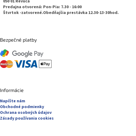
050 01 Revúca
i
Predajna otvorená: Pon-Pia: 7.30 - 16:00
e
Štvrtok -zatvorené.Obedňajšia prestávka 12.30-13-30hod.
Bezpečné platby
Informácie
Napíšte nám
Obchodné podmienky
Ochrana osobných údajov
Zásady používania cookies