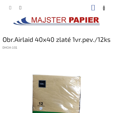
Prejsť
NÁKUP
na
obsah
KOŠÍK
Obr.Airlaid 40x40 zlaté 1vr.pev./12ks
DHOA-101