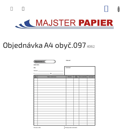
Prejsť
NÁKUP
na
obsah
KOŠÍK
Objednávka A4 obyč.097
4062