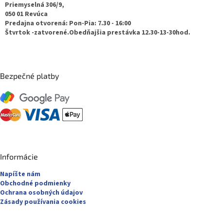
t
Priemyselná 306/9,
050 01 Revúca
i
Predajna otvorená: Pon-Pia: 7.30 - 16:00
e
Štvrtok -zatvorené.Obedňajšia prestávka 12.30-13-30hod.
Bezpečné platby
Informácie
Napíšte nám
Obchodné podmienky
Ochrana osobných údajov
Zásady používania cookies