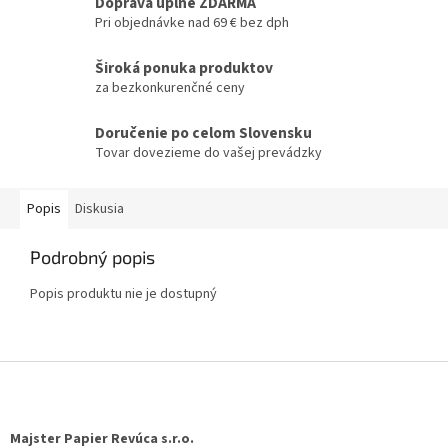
Doprava úplne ZDARMA
Pri objednávke nad 69 € bez dph
Široká ponuka produktov
za bezkonkurenčné ceny
Doručenie po celom Slovensku
Tovar dovezieme do vašej prevádzky
Popis
Diskusia
Podrobný popis
Popis produktu nie je dostupný
Z
á
p
ä
Majster Papier Revúca s.r.o.