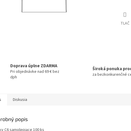
TLAČ
Doprava úplne ZDARMA
Široká ponuka pro
Pri objednávke nad 69 € bez
za bezkonkurenčné c
dph
s
Diskusia
robný popis
ky C6 samolepiace 100 ks