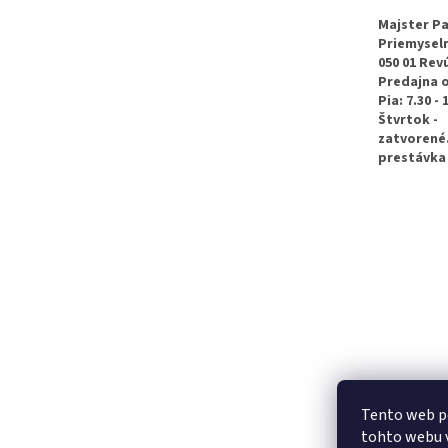
ä
t
Majster Pa
Priemyseln
i
050 01 Rev
e
Predajna 
Pia: 7.30 - 
Štvrtok -
zatvorené
prestávka 
Tento web p
tohto webu v