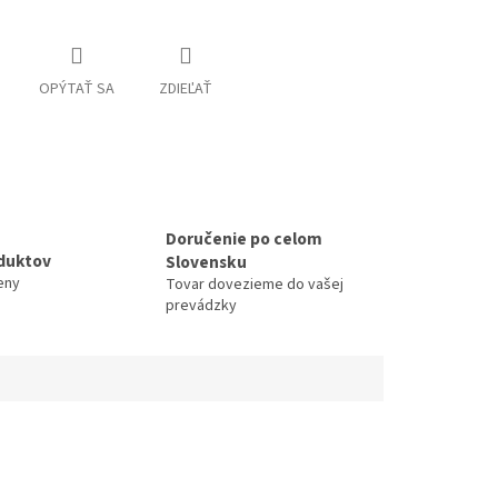
OPÝTAŤ SA
ZDIEĽAŤ
Doručenie po celom
duktov
Slovensku
eny
Tovar dovezieme do vašej
prevádzky