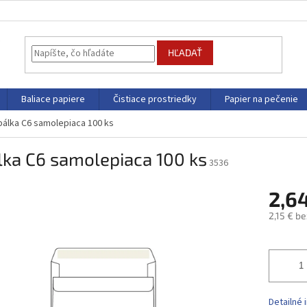
HĽADAŤ
Baliace papiere
Čistiace prostriedky
Papier na pečenie
álka C6 samolepiaca 100 ks
lka C6 samolepiaca 100 ks
3536
2,6
2,15 € b
Jednotk
cena:
Detailné 