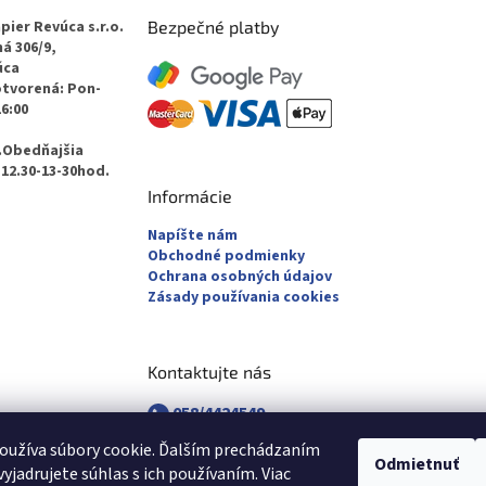
pier Revúca s.r.o.
Bezpečné platby
á 306/9,
úca
otvorená: Pon-
16:00
.Obedňajšia
12.30-13-30hod.
Informácie
Napíšte nám
Obchodné podmienky
Ochrana osobných údajov
Zásady používania cookies
Kontaktujte nás
058/4424549
058/4882830
oužíva súbory cookie. Ďalším prechádzaním
revuca@majsterpapier.sk
Odmietnuť
yjadrujete súhlas s ich používaním. Viac