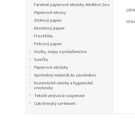
Farebné papierové obrúsky 40x40cm 2vrs
100 k
Papierové obrusy
Strihový papier
10 ba
Desiatový papier
Frischfólia
Policový papier
Vozíky, mopy a príslušenstvo
Sviečky
Papierové obrúsky
Spotrebný materiál do zásobníkov
Kozmetické utierky a hygienické
vreckovky
Tekuté umývacie suspenzie
Cukrárenský sortiment
Z
á
p