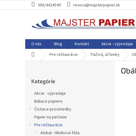
Prejsť
058/4424549
revuca@majsterpapier.sk
na
obsah
O nás
Blog
Kontakt
Akcie - výpredaje
Domov
Pre reštaurácie
Tlačivá, účtenky
Ob
B
Obá
o
Preskočiť
č
Kategórie
kategórie
n
ý
Akcie - výpredaje
p
Baliace papiere
a
Čistiace prostriedky
n
e
Papier na pečenie
l
Pre reštaurácie
Alobal - Hliníková fólia