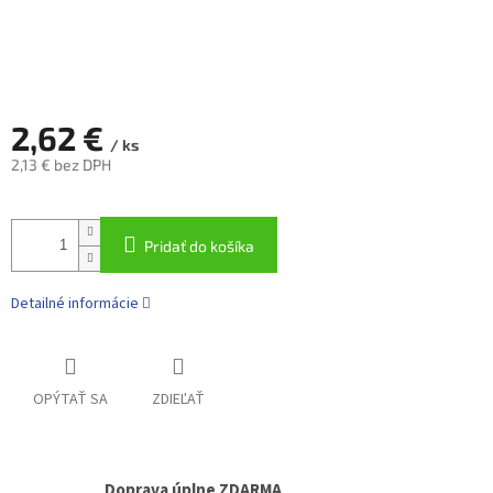
2,62 €
/ ks
2,13 € bez DPH
Jednotková
cena:
Pridať do košíka
Detailné informácie
OPÝTAŤ SA
ZDIEĽAŤ
Doprava úplne ZDARMA