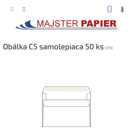
Prejsť
NÁKUP
na
obsah
KOŠÍK
Obálka C5 samolepiaca 50 ks
3358