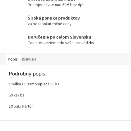
Pri objednávke nad 69 € bez dph
Široká ponuka produktov
za bezkonkurenčné ceny
Doručenie po celom Slovensku
Tovar dovezieme do vašej prevádzky
Popis
Diskusia
Podrobný popis
Obálka C5 samolepiaca 50 ks
50 ks/ bal.
10 bal./ kartón
Z
á