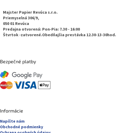
p
ä
Majster Papier Revúca s.r.o.
t
Priemyselná 306/9,
050 01 Revúca
i
Predajna otvorená: Pon-Pia: 7.30 - 16:00
e
Štvrtok -zatvorené.Obedňajšia prestávka 12.30-13-30hod.
Bezpečné platby
Informácie
Napíšte nám
Obchodné podmienky
Ochrana osobných údajov