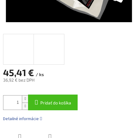
45,41 €
/ ks
36,92 € bez DPH
Jednotková
cena:
Pridať do košíka
Detailné informácie