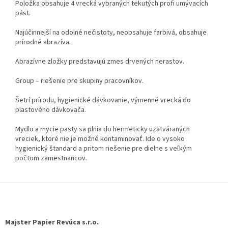
Položka obsahuje 4 vrecká vybraných tekutých profi umývacích
pást.
Najúčinnejší na odolné nečistoty, neobsahuje farbivá, obsahuje
prírodné abrazíva.
Abrazívne zložky predstavujú zmes drvených nerastov.
Group – riešenie pre skupiny pracovníkov.
Šetrí prírodu, hygienické dávkovanie, výmenné vrecká do
plastového dávkovača.
Mydlo a mycie pasty sa plnia do hermeticky uzatváraných
vreciek, ktoré nie je možné kontaminovať. Ide o vysoko
hygienický štandard a pritom riešenie pre dielne s veľkým
počtom zamestnancov.
Z
á
p
ä
Majster Papier Revúca s.r.o.