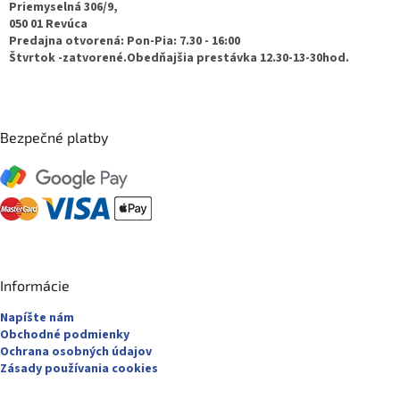
t
Priemyselná 306/9,
050 01 Revúca
i
Predajna otvorená: Pon-Pia: 7.30 - 16:00
e
Štvrtok -zatvorené.Obedňajšia prestávka 12.30-13-30hod.
Bezpečné platby
Informácie
Napíšte nám
Obchodné podmienky
Ochrana osobných údajov
Zásady používania cookies